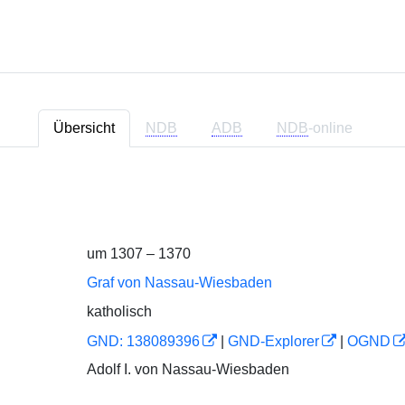
Übersicht
NDB
ADB
NDB
-online
um 1307 – 1370
Graf von Nassau-Wiesbaden
katholisch
GND: 138089396
|
GND-Explorer
|
OGND
Adolf I. von Nassau-Wiesbaden