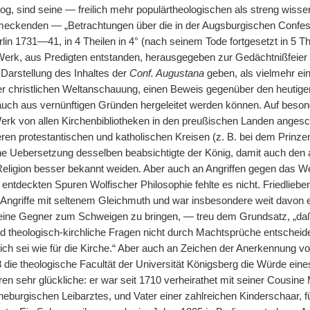
g, sind seine — freilich mehr populärtheologischen als streng wissen
eckenden — „Betrachtungen über die in der Augsburgischen Confessi
rlin 1731—41, in 4 Theilen in 4° (nach seinem Tode fortgesetzt in 5
erk, aus Predigten entstanden, herausgegeben zur Gedächtnißfeier d
 Darstellung des Inhaltes der
Conf. Augustana
geben, als vielmehr ei
der christlichen Weltanschauung, einen Beweis gegenüber den heutige
t auch aus vernünftigen Gründen hergeleitet werden können. Auf beson
rk von allen Kirchenbibliotheken in den preußischen Landen angesch
ren protestantischen und katholischen Kreisen (z. B. bei dem Prinze
he Uebersetzung desselben beabsichtigte der König, damit auch den 
eligion besser bekannt weiden. Aber auch an Angriffen gegen das We
entdeckten Spuren Wolfischer Philosophie fehlte es nicht. Friedliebe
 Angriffe mit seltenem Gleichmuth und war insbesondere weit davon en
ine Gegner zum Schweigen zu bringen, — treu dem Grundsatz, „daß m
nd theologisch-kirchliche Fragen nicht durch Machtsprüche entscheide
ch sei wie für die Kirche.“ Aber auch an Zeichen der Anerkennung von
8 die theologische Facultät der Universität Königsberg die Würde ein
en sehr glückliche: er war seit 1710 verheirathet mit seiner Cousine 
eburgischen Leibarztes, und Vater einer zahlreichen Kinderschaar, f