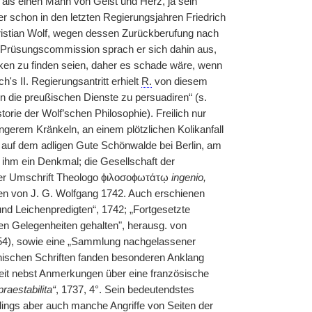
als einen Mann von Geist und Herz, ja sein
der schon in den letzten Regierungsjahren Friedrich
Christian Wolf, wegen dessen Zurückberufung nach
en Prüsungscommission sprach er sich dahin aus,
nken zu finden seien, daher es schade wäre, wenn
's II. Regierungsantritt erhielt
R.
von diesem
n die preußischen Dienste zu persuadiren“ (s.
torie der Wolf’schen Philosophie). Freilich nur
ängerem Kränkeln, an einem plötzlichen Kolikanfall
 auf dem adligen Gute Schönwalde bei Berlin, am
 ihm ein Denkmal; die Gesellschaft der
 der Umschrift Theologo ϕιλοσοϕωτάτῳ
ingenio,
en von J. G. Wolfgang 1742. Auch erschienen
d Leichenpredigten“, 1742; „Fortgesetzte
en Gelegenheiten gehalten", herausg. von
754), sowie eine „Sammlung nachgelassener
phischen Schriften fanden besonderen Anklang
eit nebst Anmerkungen über eine französische
raestabilita“
, 1737, 4°. Sein bedeutendstes
dings aber auch manche Angriffe von Seiten der