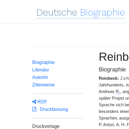
Deutsche
Biographie
Reinb
Biographie
Biographie
Literatur
Autor/in
Reinbeck:
Jo
Zitierweise
Jahrhunderts, i
Andreas
R.
, an
später Propst u
RDF
Sprache sich b
Druckfassung
besonders einem
Sprachen, ausger
P. Anton. A. H. 
Druckvorlage