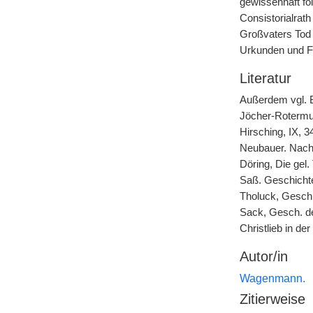
gewissenhaft fol
Consistorialrat
Großvaters Tod 
Urkunden und Fam
Literatur
Außerdem vgl. B
Jöcher-Rotermun
Hirsching, IX, 3
Neubauer. Nach
Döring, Die gel.
Saß. Geschichte 
Tholuck, Gesch.
Sack, Gesch. der
Christlieb in de
Autor/in
Wagenmann.
Zitierweise