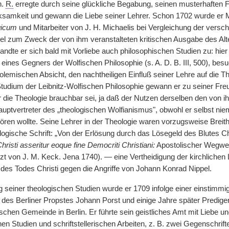
n.
R.
erregte durch seine glückliche Begabung, seinen musterhaften 
ksamkeit und gewann die Liebe seiner Lehrer. Schon 1702 wurde er M
gicum
und Mitarbeiter von J. H. Michaelis bei Vergleichung der vers
el zum Zweck der von ihm veranstalteten kritischen Ausgabe des Al
andte er sich bald mit Vorliebe auch philosophischen Studien zu: hie
ines Gegners der Wolfischen Philosophie (s. A. D. B. III, 500), besu
olemischen Absicht, den nachtheiligen Einfluß seiner Lehre auf die T
tudium der Leibnitz-Wolfischen Philosophie gewann er zu seiner Fre
ür die Theologie brauchbar sei, ja daß der Nutzen derselben den von 
auptvertreter des „theologischen Wolfianismus", obwohl er selbst nie
ören wollte. Seine Lehrer in der Theologie waren vorzugsweise Breith
logische Schrift: „Von der Erlösung durch das Lösegeld des Blutes Ch
hristi asseritur eoque fine Democriti Christiani:
Apostolischer Wegweise
zt von J. M. Keck. Jena 1740). — eine Vertheidigung der kirchlichen
des Todes Christi gegen die Angriffe von Johann Konrad Nippel.
 seiner theologischen Studien wurde er 1709 infolge einer einstimm
t des Berliner Propstes Johann Porst und einige Jahre später Predig
schen Gemeinde in Berlin. Er führte sein geistliches Amt mit Liebe u
hen Studien und schriftstellerischen Arbeiten, z. B. zwei Gegenschr