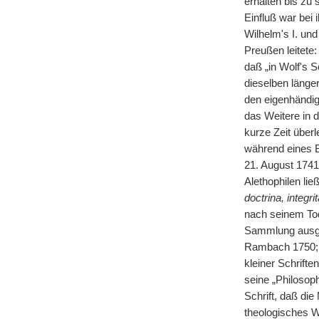
erhalten bis zu 
Einfluß war bei
Wilhelm's I. un
Preußen leitete
daß „in Wolf's 
dieselben länger
den eigenhändig
das Weitere in d
kurze Zeit über
während eines B
21. August 1741
Alethophilen li
doctrina, integri
nach seinem Tod
Sammlung
|
ausg
Rambach 1750; „
kleiner Schrift
seine „Philosop
Schrift, daß die
theologisches W