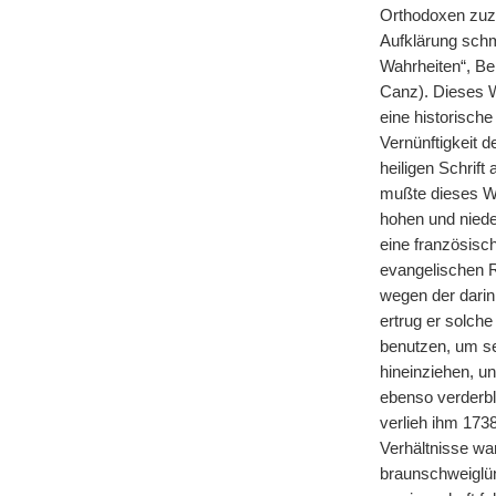
Orthodoxen zuzo
Aufklärung schm
Wahrheiten“, Be
Canz). Dieses W
eine historische
Vernünftigkeit 
heiligen Schrif
mußte dieses We
hohen und niede
eine französisc
evangelischen R
wegen der darin 
ertrug er solche
benutzen, um se
hineinziehen, u
ebenso verderbli
verlieh ihm 173
Verhältnisse war
braunschweiglün