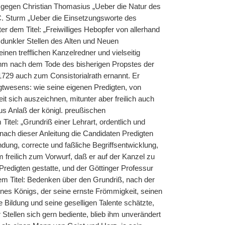
t gegen Christian Thomasius „Ueber die Natur des
 C. Sturm „Ueber die Einsetzungsworte des
r dem Titel: „Freiwilliges Hebopfer von allerhand
g dunkler Stellen des Alten und Neuen
inen trefflichen Kanzelredner und vielseitig
ihm nach dem Tode des bisherigen Propstes der
1729 auch zum Consistorialrath ernannt. Er
gtwesens: wie seine eigenen Predigten, von
it sich auszeichnen, mitunter aber freilich auch
us Anlaß der königl. preußischen
itel: „Grundriß einer Lehrart, ordentlich und
 nach dieser Anleitung die Candidaten Predigten
ndung, correcte und faßliche Begriffsentwicklung,
freilich zum Vorwurf, daß er auf der Kanzel zu
 Predigten gestatte, und der Göttinger Professur
m Titel: Bedenken über den Grundriß, nach der
nes Königs, der seine ernste Frömmigkeit, seinen
 Bildung und seine geselligen Talente schätzte,
Stellen sich gern bediente, blieb ihm unverändert