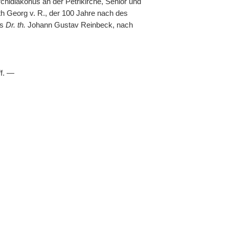
chidiakonus an der Petrikirche, Senior und
ath Georg v. R., der 100 Jahre nach des
es
Dr. th.
Johann Gustav Reinbeck, nach
ff. —