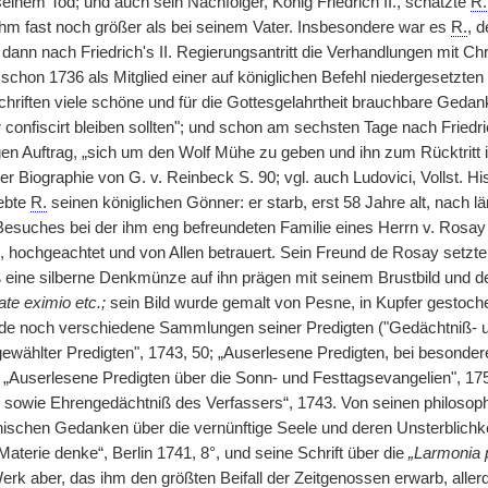
seinem Tod; und auch sein Nachfolger, König Friedrich II., schätzte
R.
 ihm fast noch größer als bei seinem Vater. Insbesondere war es
R.
, 
d dann nach Friedrich's II. Regierungsantritt die Verhandlungen mit 
: schon 1736 als Mitglied einer auf königlichen Befehl niedergesetzt
Schriften viele schöne und für die Gottesgelahrtheit brauchbare Geda
 confiscirt bleiben sollten"; und schon am sechsten Tage nach Friedrich
en Auftrag, „sich um den Wolf Mühe zu geben und ihn zum Rücktritt i
er Biographie von G. v. Reinbeck S. 90; vgl. auch Ludovici, Vollst. His
lebte
R.
seinen königlichen Gönner: er starb, erst 58 Jahre alt, nach l
esuches bei der ihm eng befreundeten Familie eines Herrn v. Rosay
, hochgeachtet und von Allen betrauert. Sein Freund de Rosay setzte
eß eine silberne Denkmünze auf ihn prägen mit seinem Brustbild und
tate eximio etc.;
sein Bild wurde gemalt von Pesne, in Kupfer gestoch
e noch verschiedene Sammlungen seiner Predigten ("Gedächtniß- un
ewählter Predigten", 1743, 50; „Auserlesene Predigten, bei besonder
Auserlesene Predigten über die Sonn- und Festtagsevangelien", 1
en sowie Ehrengedächtniß des Verfassers“, 1743. Von seinen philoso
hischen Gedanken über die vernünftige Seele und deren Unsterblichk
 Materie denke“, Berlin 1741, 8°, und seine Schrift über die
„Larmonia p
erk aber, das ihm den größten Beifall der Zeitgenossen erwarb, aller