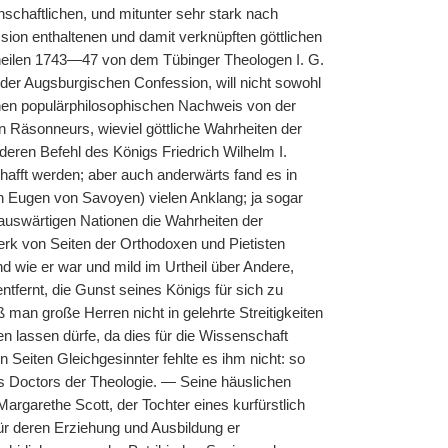
schaftlichen, und mitunter sehr stark nach
on enthaltenen und damit verknüpften göttlichen
 Theilen 1743—47 von dem Tübinger Theologen I. G.
er Augsburgischen Confession, will nicht sowohl
nen populärphilosophischen Nachweis von der
n Räsonneurs, wieviel göttliche Wahrheiten der
deren Befehl des Königs Friedrich Wilhelm I.
afft werden; aber auch anderwärts fand es in
n Eugen von Savoyen) vielen Anklang; ja sogar
auswärtigen Nationen die Wahrheiten der
rk von Seiten der Orthodoxen und Pietisten
nd wie er war und mild im Urtheil über Andere,
tfernt, die Gunst seines Königs für sich zu
an große Herren nicht in gelehrte Streitigkeiten
n lassen dürfe, da dies für die Wissenschaft
 Seiten Gleichgesinnter fehlte es ihm nicht: so
es Doctors der Theologie. — Seine häuslichen
Margarethe Scott, der Tochter eines kurfürstlich
ür deren Erziehung und Ausbildung er