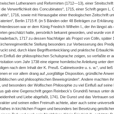
zwischen Lutheranern und Reformirten (1712—13), einer Streitschrif
die Verwerflichkeit des Concubinates“, 1715, einer Schrift gegen L.
ls“, 1716, sowie mit Herausgabe einer theologischen Zeitschrift unte
terien“, Berlin 1715 ff. (in 5 Bänden oder 48 Beiträgen zur Erklärun
terdessen war er dem König Friedrich Wilhelm I., der ihn längst als e
hrten geschätzt hatte, persönlich bekannt geworden, und wurde von 
hnaderbach, 1717 zu dessen Nachfolger als Propst von Cölln, später 
kirchenregimentliche Stellung besonders zur Verbesserung des Predi
uckt sind, durch klare Begriffsentwicklang und praktische Erbaulichke
en Einfluß der philosophischen Schulsprache zeigen, so verfaßte er a
sitation vom Jahr 1738 eine eigene homiletische Anleitung unter dem T
digen nach dem Inhalt der K. Preuß. Cabinetsordre u. s. w.“, und ließ
denen er vor allem drang auf „sorgfältige Disposition, gründliche Anwe
biblischen und philosophischen Beweisgründen“. Andere machten ihm 
e, und besonders der Wolfischen Philosophie zu viel Einfluß auf seine
s gab eine Gegenschrift gegen Reinbeck's Grundriß heraus unter de
eidenheit und Liebe abgefaßt, 1741. Die Gunst und das Vertrauen sei
akter und seinen edlen Freimuth achtete, aber auch seine universelle
athes in kirchlichen Fragen und besonders bei Besetzung geistlicher 