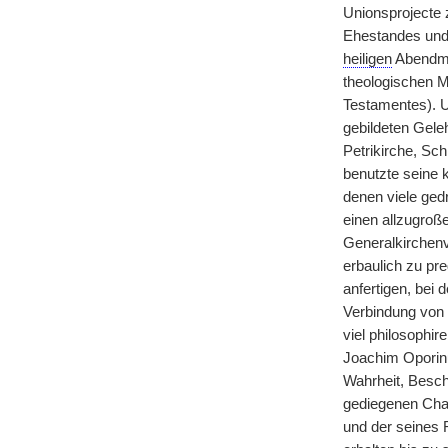
Unionsprojecte 
Ehestandes und 
heiligen
Abendmah
theologischen Ma
Testamentes). Un
gebildeten Gele
Petrikirche, Sc
benutzte seine 
denen viele gedr
einen allzugroß
Generalkirchenvi
erbaulich zu pre
anfertigen, bei 
Verbindung von 
viel philosophir
Joachim Oporinu
Wahrheit, Besch
gediegenen Char
und der seines R