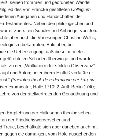
Fleiß, seinen frommen und geordneten Wandel
itglied des von Francke gestifteten
Collegium
chiedenen Ausgaben und Handschriften der
ten Testamentes. Neben den philologischen und
r war er zuerst ein Schüler und Anhänger von Joh.
chte aber auch die Vorlesungen Christian Wolf's,
heologie zu bekämpfen. Bald aber, bei
ude die Ueberzeugung, daß dieselbe Vieles
ihr gefürchteten Schaden überwiege, und wurde
mals zu den „Wolfianern der strikten Observanz“
aupt und Anton; unter ihrem Einfluß verfaßte er
risti“
(tractatus theol. de redemtione per λύτρον,
r examinatur, Halle 1710; 2. Aufl. Berlin 1740;
 Lehre von der stellvertretenden Genugthuung und
igen Empfehlung der Halleschen theologischen
er an der Friedrichswerderschen und
nd Treue, beschäftigte sich aber daneben auch mit
iften gegen die damaligen, vom Hofe ausgehenden