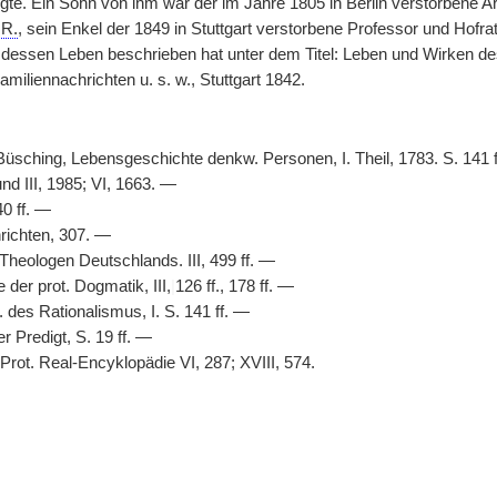
gte. Ein Sohn von ihm war der im Jahre 1805 in Berlin verstorbene Ar
h
R.
, sein Enkel der 1849 in Stuttgart verstorbene Professor und Hofr
dessen Leben beschrieben hat unter dem Titel: Leben und Wirken d
iliennachrichten u. s. w., Stuttgart 1842.
üsching, Lebensgeschichte denkw. Personen, I. Theil, 1783. S. 141 
d III, 1985; VI, 1663. —
40 ff. —
richten, 307. —
 Theologen Deutschlands. III, 499 ff. —
der prot. Dogmatik, III,
|
126 ff., 178 ff. —
 des Rationalismus, I. S. 141 ff. —
 Predigt, S. 19 ff. —
r Prot. Real-Encyklopädie VI, 287; XVIII, 574.