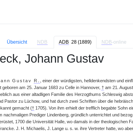
Übersicht
NDB
ADB
28 (1889)
NDB
-online
eck, Johann Gustav
hann Gustav
R.
, einer der würdigsten, helldenkendsten und ein
st geboren am 25. Januar 1683 zu Celle in Hannover,
†
am 21. August 
geblich aus einer altadligen Familie des Herzogthums Schleswig abs
nd Pastor zu Lüchow, und hat durch zwei Schriften über die hebräisc
ekannt gemacht (
†
1705). Von ihm erhielt der trefflich begabte Sohn e
 nachmaligen Prediger Lindenberg, gründlich unterrichtet und bezog 
üstet, 1700 die Universität Halle, wo damals in der theologischen Facul
Francke. J. H. Michaelis, J. Lange u. s. w. ihre Vertreter hatte, wo ab