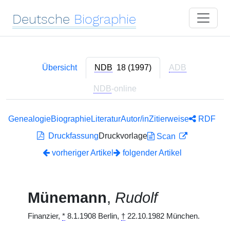
Deutsche
Biographie
Übersicht
NDB
18 (1997)
ADB
NDB
-online
Genealogie
Biographie
Literatur
Autor/in
Zitierweise
RDF
Druckfassung
Druckvorlage
Scan
vorheriger Artikel
folgender Artikel
Münemann
,
Rudolf
Finanzier,
*
8.1.1908 Berlin,
†
22.10.1982 München.