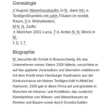
Genealogie
V
August,
Warenhauskaufm.
in
B.
, dann
Inh.
e.
Textilgroßhandels mit
zahlr.
Filialen im norddt.
Raum,
S
e. Wollarbeiters;
M
N. N.
Zarffs;
⚭
München 1931 Lucia,
T
d. Arztes
N. N.
Minck in
M.
;
1
S
, 1
T
.
Biographie
M.
besuchte die Schule in Braunschweig. Als das
Unternehmen seines Vaters 1926 fallierte, verzichtete er
auf das geplante Jurastudium und übernahm stattdessen
mit dem Kredit eines Hamburger Kaufmanns aus der
Konkursmasse ein kleines Textilgeschäft in Alfeld bei
Hannover. 1928 gab er diese Firma auf und gründete in
München ein Inkasso- und Kreditbüro, das zunächst
Kleindarlehen von Witwen- und Waisenkassen an
Rentner und Bauern sowie durch Grundschulden