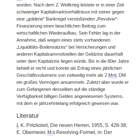
worden. Nach dem 2. Weltkrieg leistete er in einer Zeit
schwieriger Kapitalmarktverhältnisse mit seiner gegen
eine „goldene“ Bankregel verstoßenden „Revolver“-
Finanzierung einen beachtlichen Beitrag zum
wirtschaftlichen Wiederaufbau. Sein Fehler lag in der
Annahme, daß wegen eines stets vorhandenen
„Liquiditäts-Bodensatzes“ bei Versicherungen und
anderen Kapitalsammelstellen der Geldzins dauerhaft
unter dem Kapitalzins liegen würde. Bis in die 60er Jahre
behielt er recht und konnte als Ertrag eines jährlichen
Geschäftsvolumens von zeitweilig mehr als 2
Mrd.
DM
ein großes Vermögen ansammeln. Zuletzt aber wurde er
zum Gefangenen desselben auf die ständige
Verfügbarkeit billigen Geldes angewiesenen Systems,
mit dem er jahrzehntelang erfolgreich gewesen war.
Literatur
L
K. Pritzkoleit, Die neuen Herren, 1955, S. 428-38;
E. Obermeier,
M.
s Revolving-Formel, in: Der