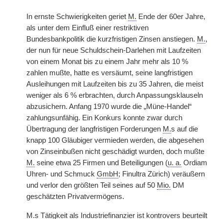
In ernste Schwierigkeiten geriet
M.
Ende der 60er Jahre,
als unter dem Einfluß einer restriktiven
Bundesbankpolitik die kurzfristigen Zinsen anstiegen.
M.
,
der nun für neue Schuldschein-Darlehen mit Laufzeiten
von einem Monat bis zu einem Jahr mehr als 10 %
zahlen mußte, hatte es versäumt, seine langfristigen
Ausleihungen mit Laufzeiten bis zu 35 Jahren, die meist
weniger als 6 % erbrachten, durch Anpassungsklauseln
abzusichern. Anfang 1970 wurde die „Müne-Handel“
zahlungsunfähig. Ein Konkurs konnte zwar durch
Übertragung der langfristigen Forderungen
M.
s auf die
knapp 100 Gläubiger vermieden werden, die abgesehen
von Zinseinbußen nicht geschädigt wurden, doch mußte
M.
seine etwa 25 Firmen und Beteiligungen (
u. a.
Ordiam
Uhren- und Schmuck
GmbH
; Finultra Zürich) veräußern
und verlor den größten Teil seines auf 50
Mio.
DM
geschätzten Privatvermögens.
M.
s Tätigkeit als Industriefinanzier ist kontrovers beurteilt