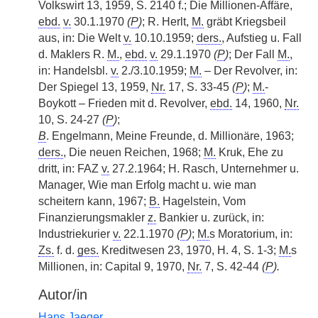
Volkswirt 13, 1959, S. 2140 f.; Die Millionen-Affäre,
ebd.
v.
30.1.1970
(
P
)
; R. Herlt,
M.
gräbt Kriegsbeil
aus, in: Die Welt
v.
10.10.1959;
ders.
, Aufstieg u. Fall
d. Maklers R.
M.
,
ebd.
v.
29.1.1970
(
P
)
; Der Fall
M.
,
in: Handelsbl.
v.
2./3.10.1959;
M.
– Der Revolver, in:
Der Spiegel 13, 1959,
Nr.
17, S. 33-45
(
P
)
;
M.
-
Boykott – Frieden mit d. Revolver,
ebd.
14, 1960,
Nr.
10, S. 24-27
(
P
)
;
B
. Engelmann, Meine Freunde, d. Millionäre, 1963;
ders.
, Die neuen Reichen, 1968;
M.
Kruk, Ehe zu
dritt, in: FAZ
v.
27.2.1964; H. Rasch, Unternehmer u.
Manager, Wie man Erfolg macht u. wie man
scheitern kann, 1967;
B.
Hagelstein, Vom
Finanzierungsmakler
z.
Bankier u. zurück, in:
Industriekurier
v.
22.1.1970
(
P
)
;
M.
s Moratorium, in:
Zs.
f. d.
ges.
Kreditwesen 23, 1970, H. 4, S. 1-3;
M.
s
Millionen, in: Capital 9, 1970,
Nr.
7, S. 42-44
(
P
).
Autor/in
Hans Jaeger