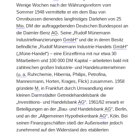
Wenige Wochen nach der Währungsreform vom
Sommer 1948 vermittelte er ein dem Bau von
Omnibussen dienendes langfristiges Darlehen von 25
Mio.
DM der auftraggebenden Deutschen Bundespost an
die Daimler-Benz
AG
. Seine „Rudolf Münemann
Industriefinanzierungen
GmbH
“ und die in deren Besitz
befindliche „Rudolf Münemann Industrie-Handels
GmbH
“
(„Müne-Handel“) – eine Einzelfirma mit nur etwa 30
Mitarbeitern und 100 000 DM Kapital – arbeiteten bald mit
zahlreichen großen Industrie-
|
und Handelsunternehmen
(
u. a.
Ruhrchemie, Hibernia, Philips, Petrofina,
Mannesmann, Horten, Krages, Flick) zusammen. 1958
gründete
M.
in Frankfurt durch Umwandlung einer
kleinen Darmstädter Getreidehandelsbank die
„Investitions- und Handelsbank
AG
“. 1961/62 erwarb er
Beteiligungen an der „Bau- und Handelsbank
AG
“, Berlin,
und an der „Allgemeinen Hypothekenbank
AG
“, Köln. Bei
seinen Finanzgeschäften stieß der Außenseiter jedoch
zunehmend auf den Widerstand des etablierten