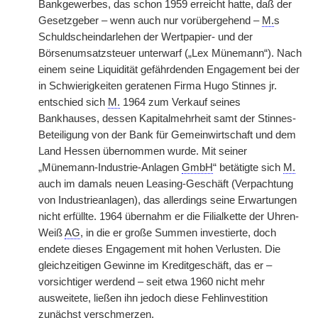
Bankgewerbes, das schon 1959 erreicht hatte, daß der
Gesetzgeber – wenn auch nur vorübergehend –
M.
s
Schuldscheindarlehen der Wertpapier- und der
Börsenumsatzsteuer unterwarf („Lex Münemann“). Nach
einem seine Liquidität gefährdenden Engagement bei der
in Schwierigkeiten geratenen Firma Hugo Stinnes jr.
entschied sich
M.
1964 zum Verkauf seines
Bankhauses, dessen Kapitalmehrheit samt der Stinnes-
Beteiligung von der Bank für Gemeinwirtschaft und dem
Land Hessen übernommen wurde. Mit seiner
„Münemann-Industrie-Anlagen
GmbH
“ betätigte sich
M.
auch im damals neuen Leasing-Geschäft (Verpachtung
von Industrieanlagen), das allerdings seine Erwartungen
nicht erfüllte. 1964 übernahm er die Filialkette der Uhren-
Weiß
AG
, in die er große Summen investierte, doch
endete dieses Engagement mit hohen Verlusten. Die
gleichzeitigen Gewinne im Kreditgeschäft, das er –
vorsichtiger werdend – seit etwa 1960 nicht mehr
ausweitete, ließen ihn jedoch diese Fehlinvestition
zunächst verschmerzen.