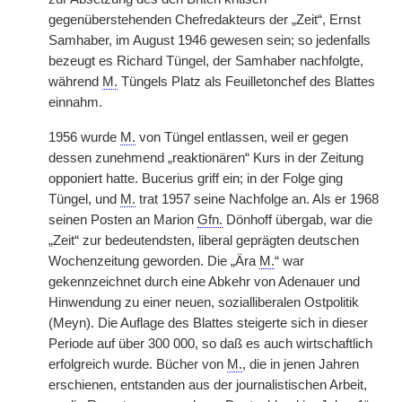
gegenüberstehenden Chefredakteurs der „Zeit“, Ernst
Samhaber, im August 1946 gewesen sein; so jedenfalls
bezeugt es Richard Tüngel, der Samhaber nachfolgte,
während
M.
Tüngels Platz als Feuilletonchef des Blattes
einnahm.
1956 wurde
M.
von Tüngel entlassen, weil er gegen
dessen zunehmend „reaktionären“ Kurs in der Zeitung
opponiert hatte. Bucerius griff ein; in der Folge ging
Tüngel, und
M.
trat 1957 seine Nachfolge an. Als er 1968
seinen Posten an Marion
Gfn.
Dönhoff übergab, war die
„Zeit“ zur bedeutendsten, liberal geprägten deutschen
Wochenzeitung geworden. Die „Ära
M.
“ war
gekennzeichnet durch eine Abkehr von Adenauer und
Hinwendung zu einer neuen, sozialliberalen Ostpolitik
(Meyn). Die Auflage des Blattes steigerte sich in dieser
Periode auf über 300 000, so daß es auch wirtschaftlich
erfolgreich wurde. Bücher von
M.
, die in jenen Jahren
erschienen, entstanden aus der journalistischen Arbeit,