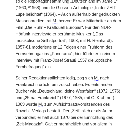
so die Reportagensammlung „Deutschland im Jahre 1“
(1960, ²1968) und die Glossen-Anthologie „In der ZEIT-
Lupe belichtet“ (1964). – Auch außerhalb der gedruckten
Massenmedien trat
M.
hervor: Er war Mitarbeiter an dem
Film „Die Ruhr – Kraftquell Europas“. Für den NDR-
Hörfunk interviewte er berühmte Musiker („Das
musikalische Selbstporträt“, 1963, mit H. Reinhardt).
1957-61 moderierte er 12 Folgen einer Frühform des
Fernsehmagazins „Panorama“; hier führte er in einem
Interview mit Franz-Josef Strauß 1957 die „optische
Fernbefragung“ ein.
Seiner Redaktionspflichten ledig, zog sich
M.
nach
Frankreich zurück, um zu schreiben. Es entstanden
Bücher wie „Deutschland, deine Westfalen“ (1972, 1976)
und „25mal Frankreich“ (1977, 1985, mit C. Krahmer).
1969 wurde
M.
zum Aufsichtsratsvorsitzenden des
Rowohlt-Verlags bestellt. Der „Zeit“ blieb er als Autor
verbunden; er half auch 1970 bei der Einrichtung des
„Zeit-Magazin“. Galt er mehrheitlich und vor allem in