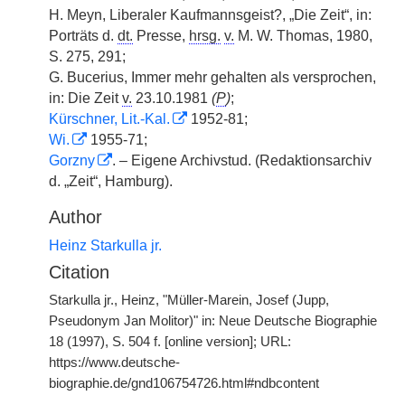
H. Meyn, Liberaler Kaufmannsgeist?, „Die Zeit“, in:
Porträts d.
dt.
Presse,
hrsg.
v.
M. W. Thomas, 1980,
S. 275, 291;
G. Bucerius, Immer mehr gehalten als versprochen,
in: Die Zeit
v.
23.10.1981
(
P
)
;
Kürschner, Lit.-Kal.
1952-81;
Wi.
1955-71;
Gorzny
. – Eigene Archivstud. (Redaktionsarchiv
d. „Zeit“, Hamburg).
Author
Heinz Starkulla jr.
Citation
Starkulla jr., Heinz, "Müller-Marein, Josef (Jupp,
Pseudonym Jan Molitor)" in: Neue Deutsche Biographie
18 (1997), S. 504 f. [online version]; URL:
https://www.deutsche-
biographie.de/gnd106754726.html#ndbcontent