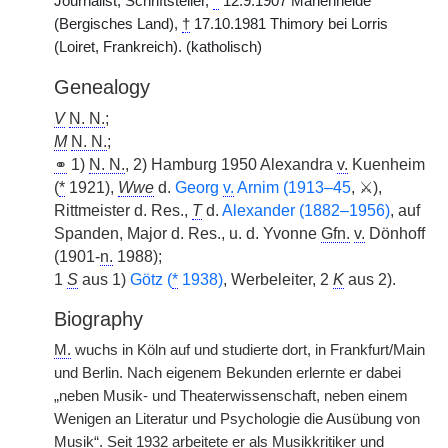
Journalist, Schriftsteller,
*
12.9.1907 Marienheide
(Bergisches Land),
†
17.10.1981 Thimory bei Lorris
(Loiret, Frankreich). (katholisch)
Genealogy
V
N. N.
;
M
N. N.
;
⚭
1)
N. N.
, 2) Hamburg 1950 Alexandra
v.
Kuenheim
(
*
1921),
Wwe
d.
Georg
v.
Arnim (1913–45
, ⚔),
Rittmeister d. Res.,
T
d.
Alexander (1882–1956)
, auf
Spanden, Major d. Res., u. d. Yvonne
Gfn.
v.
Dönhoff
(1901-
n.
1988);
1
S
aus 1)
Götz (
*
1938)
, Werbeleiter, 2
K
aus 2).
Biography
M.
wuchs in Köln auf und studierte dort, in Frankfurt/Main
und Berlin. Nach eigenem Bekunden erlernte er dabei
„neben Musik- und Theaterwissenschaft, neben einem
Wenigen an Literatur und Psychologie die Ausübung von
Musik“. Seit 1932 arbeitete er als Musikkritiker und