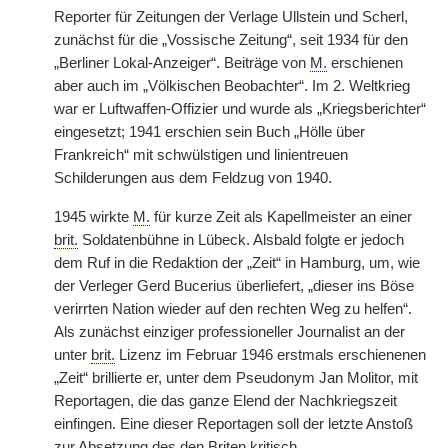
Reporter für Zeitungen der Verlage Ullstein und Scherl,
zunächst für die „Vossische Zeitung“, seit 1934 für den
„Berliner Lokal-Anzeiger“. Beiträge von
M.
erschienen
aber auch im „Völkischen Beobachter“. Im 2. Weltkrieg
war er Luftwaffen-Offizier und wurde als „Kriegsberichter“
eingesetzt; 1941 erschien sein Buch „Hölle über
Frankreich“ mit schwülstigen und linientreuen
Schilderungen aus dem Feldzug von 1940.
1945 wirkte
M.
für kurze Zeit als Kapellmeister an einer
brit.
Soldatenbühne in Lübeck. Alsbald folgte er jedoch
dem Ruf in die Redaktion der „Zeit“ in Hamburg, um, wie
der Verleger Gerd Bucerius überliefert, „dieser ins Böse
verirrten Nation wieder auf den rechten Weg zu helfen“.
Als zunächst einziger professioneller Journalist an der
unter
brit.
Lizenz im Februar 1946 erstmals erschienenen
„Zeit“ brillierte er, unter dem Pseudonym Jan Molitor, mit
Reportagen, die das ganze Elend der Nachkriegszeit
einfingen. Eine dieser Reportagen soll der letzte Anstoß
zur Absetzung des den Briten kritisch