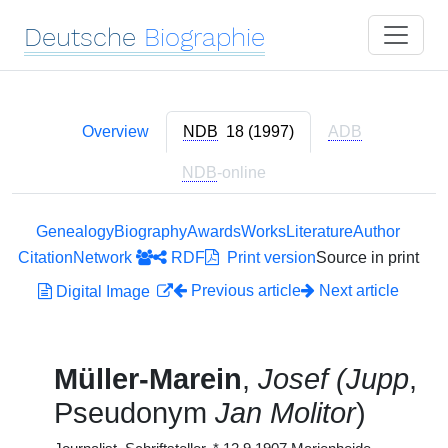
Deutsche
Biographie
Overview
NDB
18 (1997)
ADB
NDB
-online
Genealogy
Biography
Awards
Works
Literature
Author
Citation
Network
RDF
Print version
Source in print
Previous article
Next article
Digital Image
Müller-Marein
,
Josef (Jupp
,
Pseudonym
Jan Molitor
)