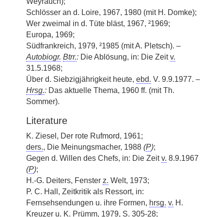
Weyrauch);
Schlösser an d. Loire, 1967, 1980 (mit H. Domke);
Wer zweimal in d. Tüte bläst, 1967, ²1969;
Europa, 1969;
Südfrankreich, 1979, ²1985 (mit A. Pletsch). –
Autobiogr.
Btrr.
:
Die Ablösung, in: Die Zeit
v.
31.5.1968;
Über d. Siebzigjährigkeit heute,
ebd.
V. 9.9.1977. –
Hrsg.
:
Das aktuelle Thema, 1960 ff. (mit Th.
Sommer).
Literature
K. Ziesel, Der rote Rufmord, 1961;
ders.
, Die Meinungsmacher, 1988
(
P
)
;
Gegen d. Willen des Chefs, in: Die Zeit
v.
8.9.1967
(
P
)
;
H.-G. Deiters, Fenster
z.
Welt, 1973;
P. C. Hall, Zeitkritik als Ressort, in:
Fernsehsendungen u. ihre Formen,
hrsg.
v.
H.
Kreuzer u. K. Prümm, 1979, S. 305-28;