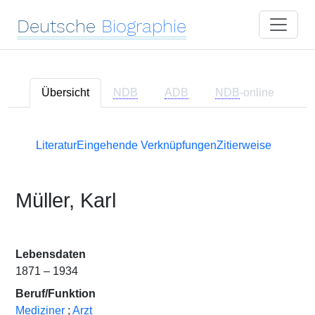
Deutsche
Biographie
Übersicht
NDB
ADB
NDB
-online
Literatur
Eingehende Verknüpfungen
Zitierweise
Müller, Karl
Lebensdaten
1871 – 1934
Beruf/Funktion
Mediziner
;
Arzt