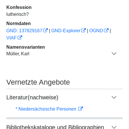
Konfession
lutherisch?
Normdaten
GND: 137829167
|
GND-Explorer
|
OGND
|
VIAF
Namensvarianten
Müller, Karl
Vernetzte Angebote
Literatur(nachweise)
* Niedersächsische Personen
Bibliothekskataloge und Bibliographien