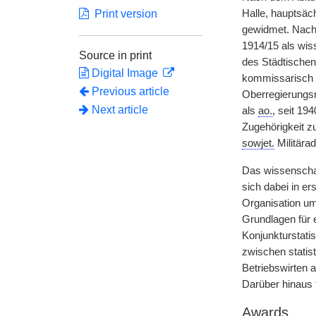
Print version
Halle, hauptsäch
gewidmet. Nach 
1914/15 als wiss
Source in print
des Städtischen
Digital Image
kommissarisch –
Previous article
Oberregierungsra
Next article
als
ao.
, seit 19
Zugehörigkeit z
sowjet.
Militära
Das wissenscha
sich dabei in er
Organisation u
Grundlagen für 
Konjunkturstati
zwischen statis
Betriebswirten 
Darüber hinaus t
Awards