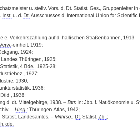
Schatzmeister u.
stellv.
Vors.
d.
Dt.
Statist.
Ges.
, Gruppenleiter in
t.
Inst.
u. d.
Dt.
Ausschusses d. International Union for Scientific 
 e. Verkehrszählung auf d. hallischen Straßenbahnen, 1913;
Verw.
-einheit, 1919;
ückgang, 1924;
 Landes Thüringen, 1925;
Statistik, 4
Bde.
, 1925-28;
ndustriebez., 1927;
ustrie, 1930;
unkturstatistik, 1936;
Dtld.
, 1936;
ung d.
dt.
Mittelgebirge, 1938. –
Btrr.
in:
Jbb.
f. Nat.ökonomie u. Sta
chiv. –
Hrsg.
:
Thüringen-Atlas, 1942;
r. Statist. Landesamtes. –
Mithrsg.:
Dt.
Statist.
Zbl.
;
ch.kde.