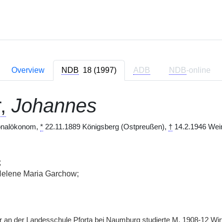
Overview
NDB
18 (1997)
ADB
NDB
-online
,
Johannes
tionalökonom,
*
22.11.1889 Königsberg (Ostpreußen),
†
14.2.1946 Wei
;
Helene Maria Garchow;
 an der Landesschule Pforta bei Naumburg studierte
M.
1908-12 Wir