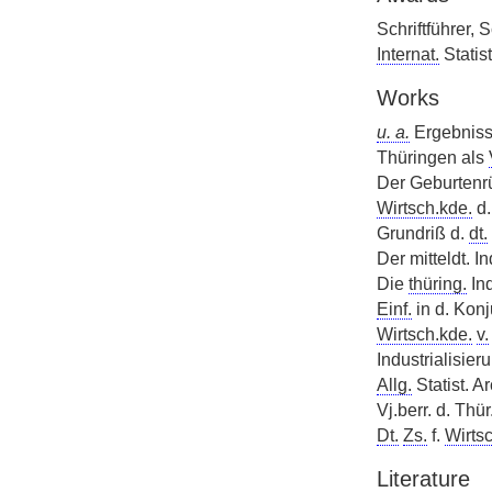
Schriftführer, 
Internat.
Statis
Works
u. a.
Ergebnisse
Thüringen als
Der Geburtenr
Wirtsch.kde.
d.
Grundriß d.
dt.
Der mitteldt. I
Die
thüring.
Ind
Einf.
in d. Konj
Wirtsch.kde.
v.
Industrialisier
Allg.
Statist. Ar
Vj.berr. d. Thü
Dt.
Zs.
f.
Wirts
Literature