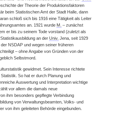
eschichte der Theorie der Produktionsfaktoren
r beim Statistischen Amt der Stadt Halle, dann
ran schloß sich bis 1916 eine Tätigkeit als Leiter
rnährungsamtes an. 1921 wurde
M.
– zunächst
m er bis zu seinem Tode vorstand (zuletzt als
 Statistikausbildung an der
Univ.
Jena, seit 1929
d der NSDAP und wegen seiner früheren
nachteiligt – ohne Angabe von Gründen von der
geblich Selbstmord.
lturstatistik gewidmet. Sein Interesse richtete
r Statistik. So hat er durch Planung und
nreiche Auswertung und Interpretation wichtige
zählt vor allem die damals neue
 von ihm besonders gepflegte Verbindung
usbildung von Verwaltungsbeamten, Volks- und
 der von ihm geleiteten Behörde eingebunden.