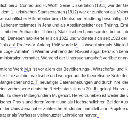
lich bei J. Conrad und H. Wolff. Seine Dissertation (1911) war der G
dem 1. juristischen Staatsexamen (1912) war er zunächst als Volontä
enschaftlicher Hilfsarbeiter beim Deutschen Städtetag beschäftigt. Da
 Lebensmittelamtes in Jena und als Abteilungsleiter des Thüring. E
 mit dem Aufbau des Thüring. Statistischen Landesamtes betraut, de
t). Daneben habilitierte er sich 1922 und widmete sich seit 1923 der
40 als
apl.
Professor. Anfang 1946 wurde
M.
– obwohl niemals Mitglie
ur Loge „Amalia“ in Weimar während der
NS
-Zeit sogar beruflich be
dministration verhaftet. Während der Untersuchungshaft verübte er an
ftliche Werk
M.
s ist vor allem der Bevölkerungs-, Wirtschafts- und Ku
ster Linie auf die praktische und weniger auf die theoretische Seite de
mfangreicher und
z. T.
neuartiger Datenerhebungen und durch ihre idee
eine verbesserte deutsche Reichsstatistik des 20.
Jh.
gelegt. Hierzu 
stik, zu deren Mitbegründern
M.
gehört. Hervorzuheben ist weiter die
tischer Praxis und deren Vermittlung als Hochschullehrer. Bei der A
an der
Univ.
Jena hat er zahlreiche Studenten unmittelbar in Projekte
rat er als Verfasser vielbenutzter Lehrbücher hervor.
|