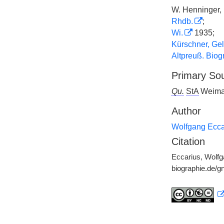
W. Henninger, 
Rhdb.
;
Wi.
1935;
Kürschner, Gel
Altpreuß. Biogr
Primary So
Qu.
StA
Weimar
Author
Wolfgang Ecca
Citation
Eccarius, Wolfga
biographie.de/