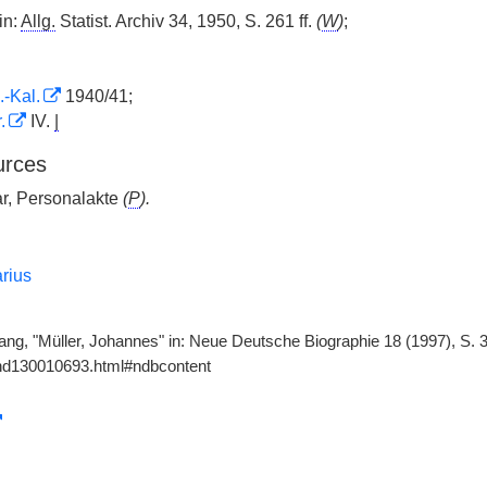
in:
Allg.
Statist. Archiv 34, 1950, S. 261 ff.
(
W
)
;
.-Kal.
1940/41;
.
IV.
|
urces
, Personalakte
(
P
).
rius
ng, "Müller, Johannes" in: Neue Deutsche Biographie 18 (1997), S. 33
gnd130010693.html#ndbcontent