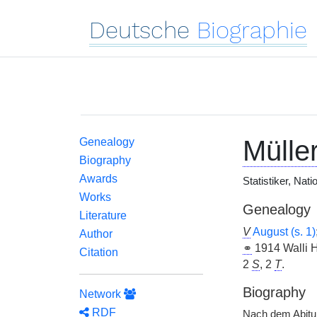
Deutsche
Biographie
Müller
Genealogy
Biography
Awards
Statistiker, Na
Works
Genealogy
Literature
V
August (s. 1)
Author
⚭
1914 Walli 
Citation
2
S
, 2
T
.
Biography
Network
RDF
Nach dem Abitur