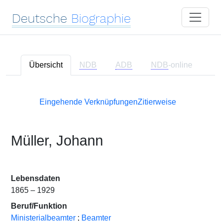
Deutsche
Biographie
Übersicht
NDB
ADB
NDB
-online
Eingehende Verknüpfungen
Zitierweise
Müller, Johann
Lebensdaten
1865 – 1929
Beruf/Funktion
Ministerialbeamter
;
Beamter