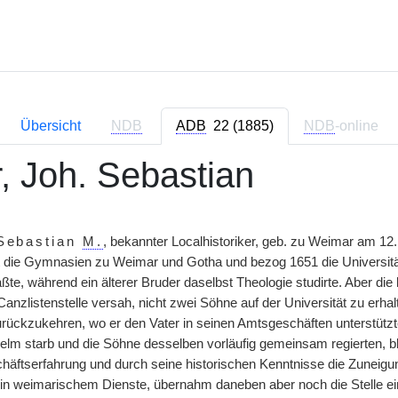
Übersicht
NDB
ADB
22 (1885)
NDB
-online
r, Joh. Sebastian
Sebastian
M.
, bekannter Localhistoriker, geb. zu Weimar am 12.
 die Gymnasien zu Weimar und Gotha und bezog 1651 die Universität
ßte, während ein älterer Bruder daselbst Theologie studirte. Aber di
anzlistenstelle versah, nicht zwei Söhne auf der Universität zu erha
ückzukehren, wo er den Vater in seinen Amtsgeschäften unterstützte 
elm starb und die Söhne desselben vorläufig gemeinsam regierten, b
häftserfahrung und durch seine historischen Kenntnisse die Zuneigu
 er in weimarischem Dienste, übernahm daneben aber noch die Stelle e