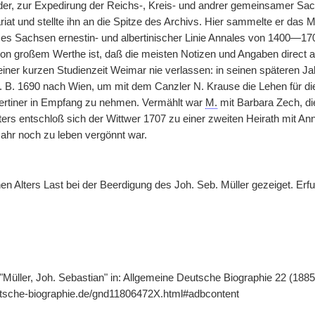
der, zur Expedirung der Reichs-, Kreis- und andrer gemeinsamer Sa
at und stellte ihn an die Spitze des Archivs. Hier sammelte er das M
ses Sachsen ernestin- und albertinischer Linie Annales von 1400—1
on großem Werthe ist, daß die meisten Notizen und Angaben direct a
seiner kurzen Studienzeit Weimar nie verlassen: in seinen späteren
z. B. 1690 nach Wien, um mit dem Canzler N. Krause die Lehen für 
bertiner in Empfang zu nehmen. Vermählt war
M.
mit Barbara Zech, di
ers entschloß sich der Wittwer 1707 zu einer zweiten Heirath mit Ann
Jahr noch zu leben vergönnt war.
n Alters Last bei der Beerdigung des Joh. Seb. Müller gezeiget. Erfu
"Müller, Joh. Sebastian" in: Allgemeine Deutsche Biographie 22 (1885
utsche-biographie.de/gnd11806472X.html#adbcontent