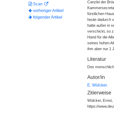
Canzlei der Brü
Scan
Kammersecretari
vorheriger Artikel
fürstlichen Hau
folgender Artikel
heute dadurch v
hatte außer in 
verschickt, so 
Hand für die Al
seines hohen Alt
ihm aber nur 1 
Literatur
Des menschliche
Autor/in
E. Wülcker.
Zitierweise
Wülcker, Ernst, 
https://www.de