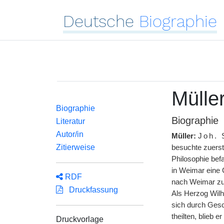
Deutsche
Biographie
Mülle
Biographie
Biographie
Literatur
Autor/in
Müller:
Joh. 
Zitierweise
besuchte zuerst
Philosophie befa
in Weimar eine C
RDF
nach
|
Weimar zur
Druckfassung
Als Herzog Wilh
sich durch Gesc
theilten, blieb
Druckvorlage