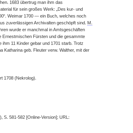
chen. 1683 übertrug man ihm das
aterial für sein großes Werk: „Des kur- und
700“. Weimar 1700 — ein Buch, welches noch
us zuverlässigen Archivalten geschöpft sind.
M.
 Jahren wurde er manchmal in Amtsgeschäften
die Ernestmischen Fürsten und die gesammte
e ihm 11 Kinder gebar und 1701 starb. Trotz
a Katharina geb. Fleuter verw. Walther, mit der
rt 1708 (Nekrolog).
), S. 581-582 [Online-Version]; URL: