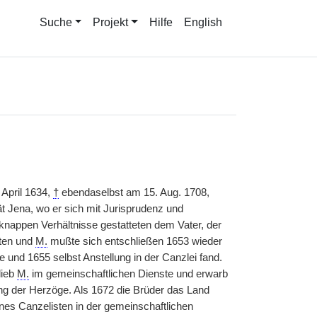
Suche
Projekt
Hilfe
English
 April 1634,
†
ebendaselbst am 15. Aug. 1708,
 Jena, wo er sich mit Jurisprudenz und
e knappen Verhältnisse gestatteten dem Vater, der
lten und
M.
mußte sich entschließen 1653 wieder
und 1655 selbst Anstellung in der Canzlei fand.
lieb
M.
im gemeinschaftlichen Dienste und erwarb
ng der Herzöge. Als 1672 die Brüder das Land
ines Canzelisten in der gemeinschaftlichen