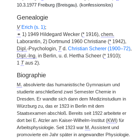
10.3.1977 Freiburg (Breisgau). (konfessionslos)
Genealogie
V
Erich (s. 1)
;
⚭
1) 1949 Hildegard Wecker (
*
1916),
chem.
Laborantin, 2) Dortmund 1960 Christiane (
*
1942),
Dipl.
-Psychologin,
T
d.
Christian Scherer (1900–72)
,
Dipl.-Ing.
in Berlin, u. d. Hertha Scheer (
*
1910);
1
T
aus 2).
Biographie
M.
absolvierte das humanistische Gymnasium und
studierte anschließend zwei Semester Chemie in
Dresden. Er wandte sich dann dem Medizinstudium in
Würzburg zu, das er 1923 in Berlin mit dem
Staatsexamen abschloß. Bereits seit 1922 arbeitete er
dort bei E. Atzler am Kaiser-Wilhelm-Institut (
KWI
) für
Arbeitsphysiologie. Seit 1923 war
M.
Assistent und
promovierte ein Jahr später in angewandter Physiologie.