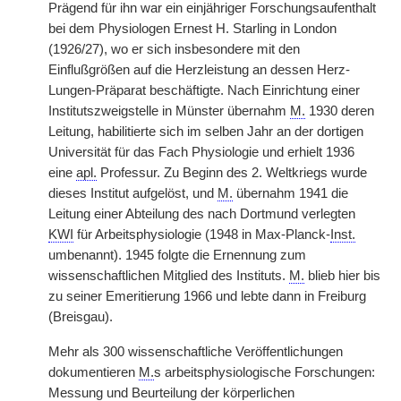
Prägend für ihn war ein einjähriger Forschungsaufenthalt
bei dem Physiologen Ernest H. Starling in London
(1926/27), wo er sich insbesondere mit den
Einflußgrößen auf die Herzleistung an dessen Herz-
Lungen-Präparat beschäftigte. Nach Einrichtung einer
Institutszweigstelle in Münster übernahm
M.
1930 deren
Leitung, habilitierte sich im selben Jahr an der dortigen
Universität für das Fach Physiologie und erhielt 1936
eine
apl.
Professur. Zu Beginn des 2. Weltkriegs wurde
dieses Institut aufgelöst, und
M.
übernahm 1941 die
Leitung einer Abteilung des nach Dortmund verlegten
KWI
für Arbeitsphysiologie (1948 in Max-Planck-
Inst.
umbenannt). 1945 folgte die Ernennung zum
wissenschaftlichen Mitglied des Instituts.
M.
blieb hier bis
zu seiner Emeritierung 1966 und lebte dann in Freiburg
(Breisgau).
Mehr als 300 wissenschaftliche Veröffentlichungen
dokumentieren
M.
s arbeitsphysiologische Forschungen:
Messung und Beurteilung der körperlichen