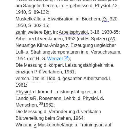
am Säugetierherzen, in: Ergebnisse
d. Physiol.
43,
1940, S. 89-132;
Muskelkräfte u. Eiweißration, in: Biochem.
Zs.
320,
1950, S. 302-15;
zahlr.
weitere
Btrr.
in:
Arbeitsphysiol.
3-16, 1930-55;
Arbeit recht verstanden, 1952 (mit H. Spitzer)
(
W
)
;
Neuartige Klima-Anlage
z.
Erzeugung ungleicher
Luft- u. Strahlungstemperaturen in e. Versuchsraum,
1954 (mit H. G.
Wenzel
);
Die Messung d. körperl. Leistungsfähigkeit mit e.
einzigen Prüfverfahren, 1961;
versch.
Btrr.
in:
Hdb.
d. gesamten Arbeitsmed. I,
1961;
Physiol.
d. körperl. Leistungsfähigkeit, in: L.
Landois/R. Rosemann,
Lehrb.
d. Physiol.
d.
28
Menschen,
1962;
Die Messung d. Veränderung d. vertikalen
Blutverteilung beim Stehen, 1964;
Wirkung
v.
Muskelruhelänge u. Trainingsart auf