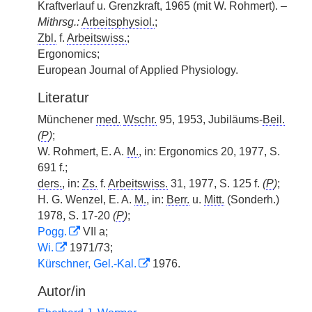
Kraftverlauf u. Grenzkraft, 1965 (mit W. Rohmert). –
Mithrsg.:
Arbeitsphysiol.
;
Zbl.
f.
Arbeitswiss.
;
Ergonomics;
European Journal of Applied Physiology.
Literatur
Münchener
med.
Wschr.
95, 1953, Jubiläums-
Beil.
(
P
)
;
W. Rohmert, E. A.
M.
, in: Ergonomics 20, 1977, S.
691 f.;
ders.
, in:
Zs.
f.
Arbeitswiss.
31, 1977, S. 125 f.
(
P
)
;
H. G. Wenzel, E. A.
M.
, in:
Berr.
u.
Mitt.
(Sonderh.)
1978, S. 17-20
(
P
)
;
Pogg.
VII a;
Wi.
1971/73;
Kürschner, Gel.-Kal.
1976.
Autor/in