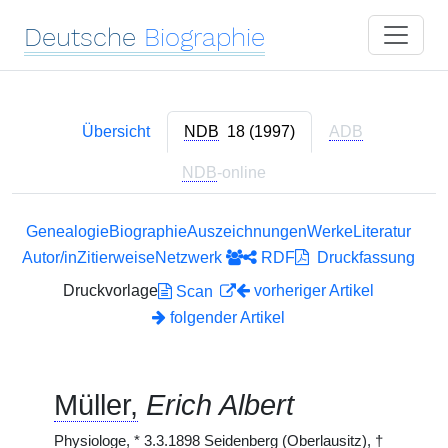
Deutsche
Biographie
Übersicht
NDB
18 (1997)
ADB
NDB
-online
Genealogie
Biographie
Auszeichnungen
Werke
Literatur
Autor/in
Zitierweise
Netzwerk
RDF
Druckfassung
Druckvorlage
vorheriger Artikel
Scan
folgender Artikel
Müller,
Erich Albert
Physiologe,
*
3.3.1898 Seidenberg (Oberlausitz),
†