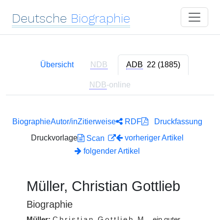
Deutsche
Biographie
Übersicht
NDB
ADB
22 (1885)
NDB
-online
Biographie
Autor/in
Zitierweise
RDF
Druckfassung
Druckvorlage
vorheriger Artikel
Scan
folgender Artikel
Müller, Christian Gottlieb
Biographie
Müller:
Christian Gottlieb
M.
, ein guter