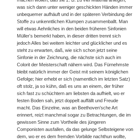
machen wollen, daß sie z. B. zu viel Material anlegen,
was sich dann unter weniger geschickten Händen immer
unbequemer aufhäuft und in der späteren Verbindung der
Stoffe zu unkenntlichen Klumpen zusammenballt. Man
will etwas Aehnliches in den beiden früheren Sinfonien
Müller's bemerkt haben, in dieser dritten trennt sich
jedoch Alles bei weitem leichter und glücklicher und es
steht zu erwarten, daß, wie sich schon jetzt seine
Sinfonie in der Zeichnung, die nächste sich auch im
Colorit der Meisterschaft nähern wird. Das Fürnehmste
bleibt natürlich immer der Geist mit seinem königlichen
Gefolge; hier erhebt er sich (namentlich im letzten Satz)
oft stolz, ja so kühn, daß es uns an einem, der früher
sich fast zu schüchtern am liebsten da aufhielt, wo er
festen Boden sah, jetzt doppelt auffällt und Freude
macht. Das Einzelne, was an Beethoven’sche Art
erinnert, reizt manchmal sogar zu Betrachtungen, die im
gewissen Sinne zum Vortheile des jüngeren
Componisten ausfallen, da das gelunge Selbsteigene von
dem, wo er es dem fremden Vorbilde nachthun wollte,