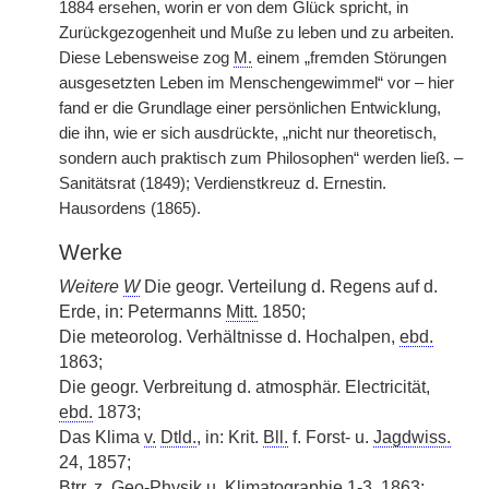
1884 ersehen, worin er von dem Glück spricht, in
Zurückgezogenheit und Muße zu leben und zu arbeiten.
Diese Lebensweise zog
M.
einem „fremden Störungen
ausgesetzten Leben im Menschengewimmel“ vor – hier
fand er die Grundlage einer persönlichen Entwicklung,
die ihn, wie er sich ausdrückte, „nicht nur theoretisch,
sondern auch praktisch zum Philosophen“ werden ließ. –
Sanitätsrat (1849); Verdienstkreuz d. Ernestin.
Hausordens (1865).
Werke
Weitere
W
Die geogr. Verteilung d. Regens auf d.
Erde, in: Petermanns
Mitt.
1850;
Die meteorolog. Verhältnisse d. Hochalpen,
ebd.
1863;
Die geogr. Verbreitung d. atmosphär. Electricität,
ebd.
1873;
Das Klima
v.
Dtld.
, in: Krit.
Bll.
f. Forst- u.
Jagdwiss.
24, 1857;
Btrr.
z.
Geo-Physik u. Klimatographie 1-3, 1863;