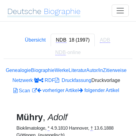
Deutsche
Biographie
Übersicht
NDB
18 (1997)
ADB
NDB
-online
Genealogie
Biographie
Werke
Literatur
Autor/in
Zitierweise
Netzwerk
RDF
Druckfassung
Druckvorlage
vorheriger Artikel
folgender Artikel
Scan
Mühry
,
Adolf
Bioklimatologe,
*
4.9.1810 Hannover,
†
13.6.1888
Göttingen. (evangelisch)