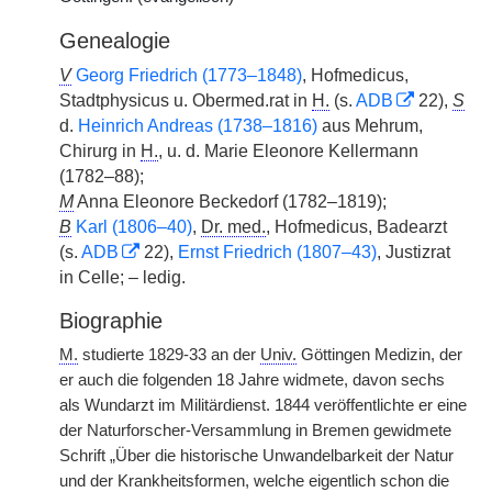
Genealogie
V
Georg Friedrich (1773–1848)
, Hofmedicus,
Stadtphysicus u. Obermed.rat in
H.
(s.
ADB
22),
S
d.
Heinrich Andreas (1738–1816)
aus Mehrum,
Chirurg in
H.
, u. d. Marie Eleonore Kellermann
(1782–88);
M
Anna Eleonore Beckedorf (1782–1819);
B
Karl (1806–40)
,
Dr. med.
, Hofmedicus, Badearzt
(s.
ADB
22),
Ernst Friedrich (1807–43)
, Justizrat
in Celle; – ledig.
Biographie
M.
studierte 1829-33 an der
Univ.
Göttingen Medizin, der
er auch die folgenden 18 Jahre widmete, davon sechs
als Wundarzt im Militärdienst. 1844 veröffentlichte er eine
der Naturforscher-Versammlung in Bremen gewidmete
Schrift „Über die historische Unwandelbarkeit der Natur
und der Krankheitsformen, welche eigentlich schon die