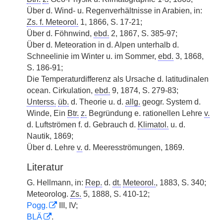
Über d. Wind- u. Regenverhältnisse in Arabien, in:
Zs. f. Meteorol.
1, 1866, S. 17-21;
Über d. Föhnwind,
ebd.
2, 1867, S. 385-97;
Über d. Meteoration in d. Alpen unterhalb d.
Schneelinie im Winter u. im Sommer,
ebd.
3, 1868,
S. 186-91;
Die Temperaturdifferenz als Ursache d. latitudinalen
ocean. Cirkulation,
ebd.
9, 1874, S. 279-83;
Unterss.
üb.
d. Theorie u. d.
allg.
geogr. System d.
Winde, Ein
Btr.
z.
Begründung e. rationellen Lehre
v.
d. Luftströmen f. d. Gebrauch d.
Klimatol.
u. d.
Nautik, 1869;
Über d. Lehre
v.
d. Meeresströmungen, 1869.
Literatur
G. Hellmann, in:
Rep.
d.
dt.
Meteorol.
, 1883, S. 340;
Meteorolog.
Zs.
5, 1888, S. 410-12;
Pogg.
III, IV;
BLÄ
.