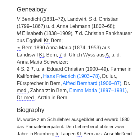
Genealogy
V
Bendicht (1831–72), Landwirt,
S
d. Christian
(1799–1867) u. d. Anna Lehmann (1802–68);
M
Elisabeth (1838–1909),
T
d. Christian Fankhauser
aus Eggiwil
Kt.
Bern;
⚭
Bern 1890 Anna Maria (1874–1953) aus
Landiswil
Kt.
Bern,
T
d. Ulrich Wyss aus
A.
u. d.
Anna Maria Schweizer;
4
S
, 2
T
,
u. a.
Eduard Christian (1900–49), Farmer in
Kalifornien,
Hans Friedrich (1903–78)
,
Dr. iur.
,
Fürsprecher in Bern,
Alfred Bernhard (1906–87)
,
Dr.
med.
, Zahnarzt in Bern,
Emma Maria (1897–1981)
,
Dr. med.
, Ärztin in Bern.
Biography
M.
wurde zum Schullehrer ausgebildet und erwarb 1880
das Primarlehrerpatent. Den Lehrerberuf übte er zwei
Jahre in Bramberg
b.
Laupen
Kt.
Bern aus. Anschließend