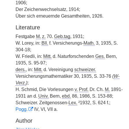
1906;
Der Zeichenwechselsatz, 1914;
Über sich erneuernde Gesamtheiten, 1926.
Literature
Festgabe
M.
z.
70.
Geb.tag
, 1931;
W. Lorey, in:
Bll.
f. Versicherungs-
Math.
3, 1935, S.
304-18;
W. Friedli, in:
Mitt.
d. Naturforschenden
Ges.
Bern,
1935, S. 95-97;
ders.
, in:
Mitt.
d. Vereinigung
schweizer.
Versicherungsmathematiker 30, 1935, S. 33-76
(
W-
Verz.
)
;
H. Schmid, Die Vorlesungen
v.
Prof.
Dr. Ch.
M.
1891-
1931 an d.
Univ.
Bern,
ebd.
86, 1986, S. 153-88;
Schweizer. Zeitgenossen-
Lex.
²1932, S. 624 f.;
Pogg.
IV, VI, VII a.
Author