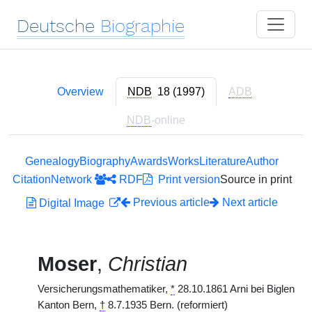
Deutsche
Biographie
Overview
NDB
18 (1997)
ADB
NDB
-online
Genealogy
Biography
Awards
Works
Literature
Author
Citation
Network
RDF
Print version
Source in print
Previous article
Next article
Digital Image
Moser
,
Christian
Versicherungsmathematiker,
*
28.10.1861 Arni bei Biglen
Kanton Bern,
†
8.7.1935 Bern. (reformiert)