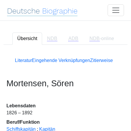
Deutsche
Biographie
Übersicht
NDB
ADB
NDB
-online
Literatur
Eingehende Verknüpfungen
Zitierweise
Mortensen, Sören
Lebensdaten
1826 – 1892
Beruf/Funktion
Schiffskapitän
;
Kapitän