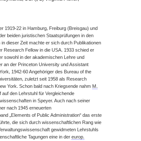
 er 1919-22 in Hamburg, Freiburg (Breisgau) und
r beiden juristischen Staatsprüfungen in den
n dieser Zeit machte er sich durch Publikationen
er Research Fellow in die USA. 1933 schied er
 er sowohl in der akademischen Lehre und
r an der Princeton University und Assistant
York, 1942-60 Angehöriger des Bureau of the
versitäten, zuletzt seit 1958 als Research
n New York. Schon bald nach Kriegsende nahm
M.
 auf den Lehrstuhl für Vergleichende
wissenschaften in Speyer. Auch nach seiner
ner nach 1945 erneuerten
d „Elements of Public Administration“ das erste
hrte, die sich durch wissenschaftlichen Rang wie
 Verwaltungswissenschaft gewidmeten Lehrstuhls
enschaftliche Tagungen eine in der
europ.