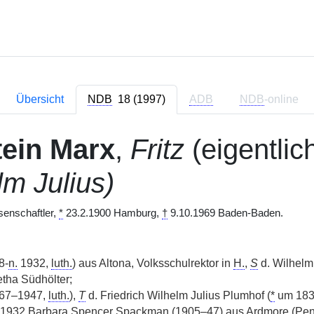
Übersicht
NDB
18 (1997)
ADB
NDB
-online
ein Marx
,
Fritz
(eigentlic
lm Julius)
enschaftler,
*
23.2.1900 Hamburg,
†
9.10.1969 Baden-Baden.
8-
n.
1932,
luth.
) aus Altona, Volksschulrektor in
H.
,
S
d. Wilhelm
ha Südhölter;
67–1947,
luth.
),
T
d. Friedrich Wilhelm Julius Plumhof (
*
um 1839
932 Barbara Spencer Spackman (1905–47) aus Ardmore (Pennsy