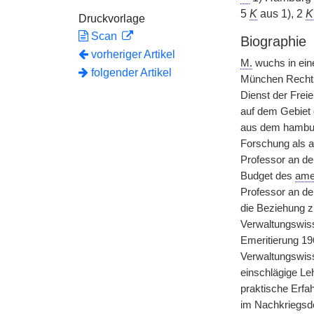
5
K
aus 1), 2
K
Druckvorlage
Scan
Biographie
vorheriger Artikel
M.
wuchs in eine
folgender Artikel
München Rechtsw
Dienst der Frei
auf dem Gebiet 
aus dem hamburg
Forschung als a
Professor an de
Budget des
ame
Professor an de
die Beziehung z
Verwaltungswiss
Emeritierung 196
Verwaltungswiss
einschlägige Le
praktische Erfa
im Nachkriegsde