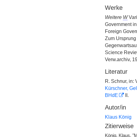
Werke
Weitere
W
Var
Government in 
Foreign Govern
Zum Ursprung d
Gegenwartsaufg
Science Revie
Verw.archiv, 1
Literatur
R. Schnur, in: 
Kürschner, Gel
BHdE
II.
Autor/in
Klaus König
Zitierweise
König, Klaus, "M