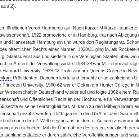
aus 2).
m ländlichen Vorort Hamburgs auf. Nach kurzer Militärzeit studierte
issenschaft. 1922 promovierte er in Hamburg, trat nach Ablegung de
en und Hansestadt Hamburg ein und wurde dort Regierungsrat. Schon i
des öffentlichen Rechts einen Namen. 1930/31 ging
M.
als Rockefell
. Staatsdienst aus und siedelte in die Vereinigten Staaten über, wo
uch in Ämtern der Verwaltung wirkte. 1934-39 war
M.
Lehrbeauftragte
r Harvard University, 1939-42 Professor am Queens College in New 
rikan.
Präsidenten. Daneben lehrte und forschte er an zahlreichen Uni
r Princeton University. 1960-62 war er Dekan am Hunter College i
ur Wissenschaft in Deutschland wieder auf und folgte 1962 einem Ruf
enschaft und Öffentliches Recht an der Hochschule für Verwaltungs
8 setzte er seine Lehrtätigkeit fort.
M.
kann zu den Mitbegründern ei
enschaft gezählt werden. 1946 gab er in den USA mit dem Sammelban
hrbuch nach dem 2. Weltkrieg heraus, in dem er Autoren zusammenfü
hrung auszeichneten. Mit der Übernahme des ersten, spezifisch der
utschland entfaltete er durch zahlreiche Veröffentlichungen und wiss