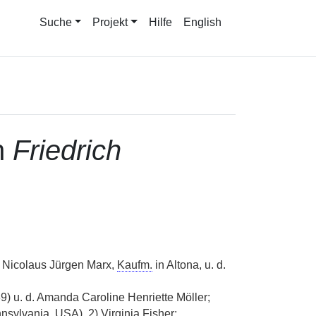
Suche
Projekt
Hilfe
English
h
Friedrich
 Nicolaus Jürgen Marx,
Kaufm.
in Altona, u. d.
) u. d. Amanda Caroline Henriette Möller;
lvania, USA), 2) Virginia Fisher;