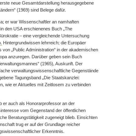
s erste neue Gesamtdarstellung herausgegebene
ändern“ (1969) sind Belege dafür.
ka; er war Wissenschaftler an namhaften
7 in den USA erschienenes Buch „The
Bürokratie – eine vergleichende Untersuchung
.
Hintergrundwissen lehrreich; die Europäer
von „Public Administration“ in der akademischen
ropa anzuregen. Darüber geben sein Buch
erwaltungsmannes“ (1965), Auskunft. Der
igfache verwaltungswissenschaftliche Gegenstände
egebene Tagungsband „Die Staatskanzlei:
, wie er Aktuelles mit Zeitlosem zu verbinden
b er auch als Honorarprofessor an der
interesse vom Gegenstand der öffentlichen
he Beratungstätigkeit zugeneigt blieb. Einsichten
nschaft trug er auf der Grundlage reicher
swissenschaftlicher Erkenntnis.