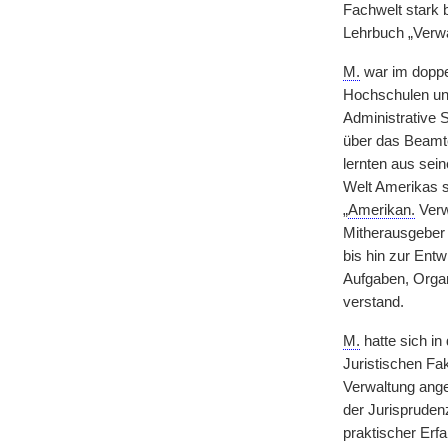
Fachwelt stark 
Lehrbuch „Verw
M.
war im doppe
Hochschulen und
Administrative S
über das Beamte
lernten aus sei
Welt Amerikas 
„
Amerikan.
Verw
Mitherausgeber 
bis hin zur Ent
Aufgaben, Organ
verstand.
M.
hatte sich i
Juristischen Fak
Verwaltung angel
der Jurispruden
praktischer Erf