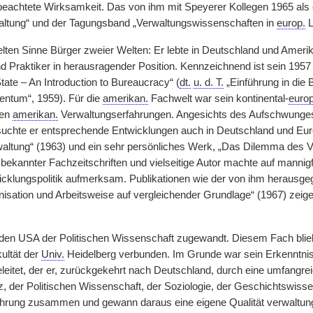
beachtete Wirksamkeit. Das von ihm mit Speyerer Kollegen 1965 al
altung“ und der Tagungsband „Verwaltungswissenschaften in
europ.
L
lten Sinne Bürger zweier Welten: Er lebte in Deutschland und Ameri
 Praktiker in herausragender Position. Kennzeichnend ist sein 195
tate – An Introduction to Bureaucracy“ (
dt.
u. d. T.
„Einführung in die 
ntum“, 1959). Für die
amerikan.
Fachwelt war sein kontinental-
europ
nen
amerikan.
Verwaltungserfahrungen. Angesichts des Aufschwunges 
suchte er entsprechende Entwicklungen auch in Deutschland und Eu
altung“ (1963) und ein sehr persönliches Werk, „Das Dilemma des V
bekannter Fachzeitschriften und vielseitige Autor machte auf mann
wicklungspolitik aufmerksam. Publikationen wie der von ihm herausg
isation und Arbeitsweise auf vergleichender Grundlage“ (1967) zeigen
n den USA der Politischen Wissenschaft zugewandt. Diesem Fach blie
ultät der
Univ.
Heidelberg verbunden. Im Grunde war sein Erkenntnis
eitet, der er, zurückgekehrt nach Deutschland, durch eine umfangreic
z, der Politischen Wissenschaft, der Soziologie, der Geschichtswisse
ahrung zusammen und gewann daraus eine eigene Qualität verwaltung