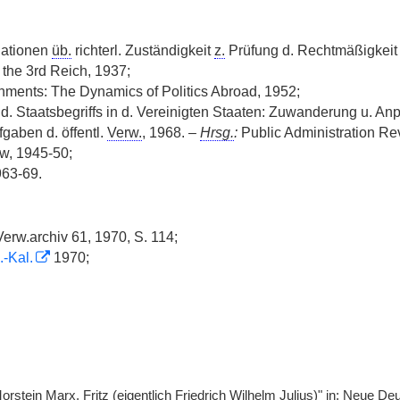
iationen
üb.
richterl. Zuständigkeit
z.
Prüfung d. Rechtmäßigkeit 
the 3rd Reich, 1937;
ments: The Dynamics of Politics Abroad, 1952;
. Staatsbegriffs in d. Vereinigten Staaten: Zuwanderung u. An
aben d. öffentl.
Verw.
, 1968. –
Hrsg.
:
Public Administration Re
w, 1945-50;
963-69.
Verw.archiv 61, 1970, S. 114;
.-Kal.
1970;
orstein Marx, Fritz (eigentlich Friedrich Wilhelm Julius)" in: Neue De