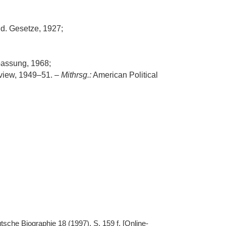
d. Gesetze, 1927;
passung, 1968;
view, 1949–51. –
Mithrsg.:
American Political
utsche Biographie 18 (1997), S. 159 f. [Online-