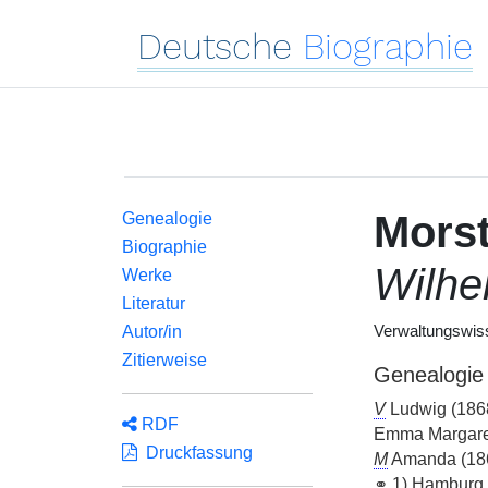
Deutsche
Biographie
Morst
Genealogie
Biographie
Wilhe
Werke
Literatur
Autor/in
Verwaltungswiss
Zitierweise
Genealogie
V
Ludwig (186
RDF
Emma Margaret
Druckfassung
M
Amanda (18
⚭
1) Hamburg 1