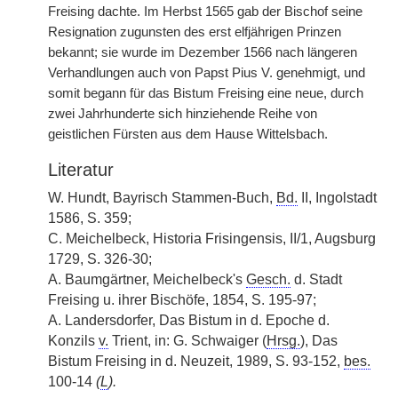
Freising dachte. Im Herbst 1565 gab der Bischof seine
Resignation zugunsten des erst elfjährigen Prinzen
bekannt; sie wurde im Dezember 1566 nach längeren
Verhandlungen auch von Papst Pius V. genehmigt, und
somit begann für das Bistum Freising eine neue, durch
zwei Jahrhunderte sich hinziehende Reihe von
geistlichen Fürsten aus dem Hause Wittelsbach.
Literatur
W. Hundt, Bayrisch Stammen-Buch,
Bd.
II, Ingolstadt
1586, S. 359;
C. Meichelbeck, Historia Frisingensis, II/1, Augsburg
1729, S. 326-30;
A. Baumgärtner, Meichelbeck's
Gesch.
d. Stadt
Freising u. ihrer Bischöfe, 1854, S. 195-97;
A. Landersdorfer, Das Bistum in d. Epoche d.
Konzils
v.
Trient, in: G. Schwaiger (
Hrsg.
), Das
Bistum Freising in d. Neuzeit, 1989, S. 93-152,
bes.
100-14
(
L
).