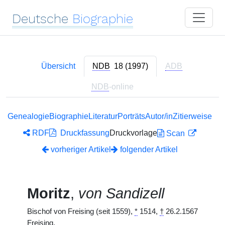
Deutsche
Biographie
Übersicht
NDB
18 (1997)
ADB
NDB
-online
Genealogie
Biographie
Literatur
Porträts
Autor/in
Zitierweise
RDF
Druckfassung
Druckvorlage
Scan
vorheriger Artikel
folgender Artikel
Moritz
,
von Sandizell
Bischof von Freising (seit 1559),
*
1514,
†
26.2.1567
Freising.