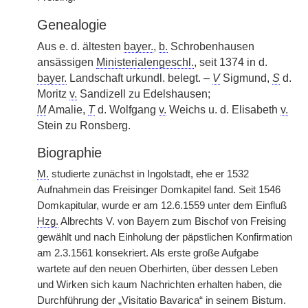
Genealogie
Aus e. d. ältesten
bayer.
,
b.
Schrobenhausen
ansässigen
Ministerialengeschl.
, seit 1374 in d.
bayer.
Landschaft urkundl. belegt. –
V
Sigmund,
S
d.
Moritz
v.
Sandizell zu Edelshausen;
M
Amalie,
T
d. Wolfgang
v.
Weichs u. d. Elisabeth
v.
Stein zu Ronsberg.
Biographie
M.
studierte zunächst in Ingolstadt, ehe er 1532
Aufnahmein das Freisinger Domkapitel fand. Seit 1546
Domkapitular, wurde er am 12.6.1559 unter dem Einfluß
Hzg.
Albrechts V. von Bayern zum Bischof von Freising
gewählt und nach Einholung der päpstlichen Konfirmation
am 2.3.1561 konsekriert. Als erste große Aufgabe
wartete auf den neuen Oberhirten, über dessen Leben
und Wirken sich kaum Nachrichten erhalten haben, die
Durchführung der „Visitatio Bavarica“ in seinem Bistum.