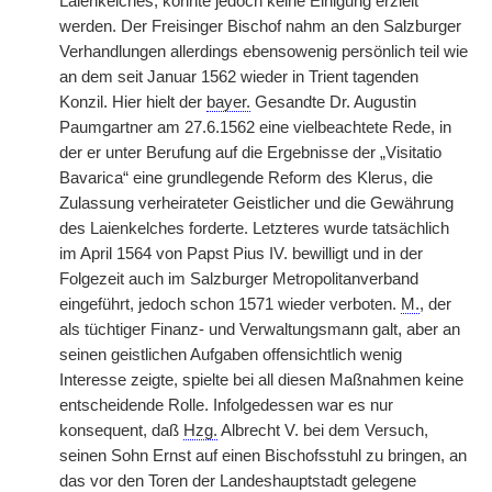
Laienkelches, konnte jedoch keine Einigung erzielt
werden. Der Freisinger Bischof nahm an den Salzburger
Verhandlungen allerdings ebensowenig persönlich teil wie
an dem seit Januar 1562 wieder in Trient tagenden
Konzil. Hier hielt der
bayer.
Gesandte Dr. Augustin
Paumgartner am 27.6.1562 eine vielbeachtete Rede, in
der er unter Berufung auf die Ergebnisse der „Visitatio
Bavarica“ eine grundlegende Reform des Klerus, die
Zulassung verheirateter Geistlicher und die Gewährung
des Laienkelches forderte. Letzteres wurde tatsächlich
im April 1564 von Papst Pius IV. bewilligt und in der
Folgezeit auch im Salzburger Metropolitanverband
eingeführt, jedoch schon 1571 wieder verboten.
M.
, der
als tüchtiger Finanz- und Verwaltungsmann galt, aber an
seinen geistlichen Aufgaben offensichtlich wenig
Interesse zeigte, spielte bei all diesen Maßnahmen keine
entscheidende Rolle. Infolgedessen war es nur
konsequent, daß
Hzg.
Albrecht V. bei dem Versuch,
seinen Sohn Ernst auf einen Bischofsstuhl zu bringen, an
das vor den Toren der Landeshauptstadt gelegene