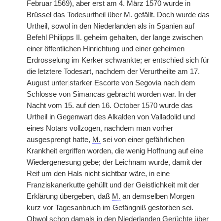
Februar 1569), aber erst am 4. März 1570 wurde in
Brüssel das Todesurtheil über
M.
gefällt. Doch wurde das
Urtheil, sowol in den Niederlanden als in Spanien auf
Befehl Philipps II. geheim gehalten, der lange zwischen
einer öffentlichen Hinrichtung und einer geheimen
Erdrosselung im Kerker schwankte; er entschied sich für
die letztere Todesart, nachdem der Verurtheilte am 17.
August unter
|
starker Escorte von Segovia nach dem
Schlosse von Simancas gebracht worden war. In der
Nacht vom 15. auf den 16. October 1570 wurde das
Urtheil in Gegenwart des Alkalden von Valladolid und
eines Notars vollzogen, nachdem man vorher
ausgesprengt hatte,
M.
sei von einer gefährlichen
Krankheit ergriffen worden, die wenig Hoffnung auf eine
Wiedergenesung gebe; der Leichnam wurde, damit der
Reif um den Hals nicht sichtbar wäre, in eine
Franziskanerkutte gehüllt und der Geistlichkeit mit der
Erklärung übergeben, daß
M.
an demselben Morgen
kurz vor Tagesanbruch im Gefängniß gestorben sei.
Obwol schon damals in den Niederlanden Gerüchte über