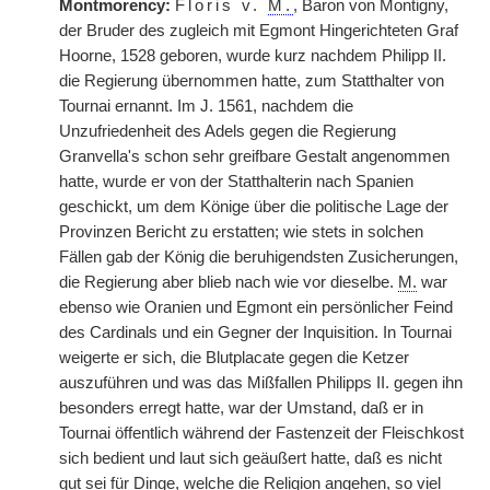
Montmorency:
Floris v.
M.
, Baron von Montigny,
der Bruder des zugleich mit Egmont Hingerichteten Graf
Hoorne, 1528 geboren, wurde kurz nachdem Philipp II.
die Regierung übernommen hatte, zum Statthalter von
Tournai ernannt. Im J. 1561, nachdem die
Unzufriedenheit des Adels gegen die Regierung
Granvella's schon sehr greifbare Gestalt angenommen
hatte, wurde er von der Statthalterin nach Spanien
geschickt, um dem Könige über die politische
|
Lage der
Provinzen Bericht zu erstatten; wie stets in solchen
Fällen gab der König die beruhigendsten Zusicherungen,
die Regierung aber blieb nach wie vor dieselbe.
M.
war
ebenso wie Oranien und Egmont ein persönlicher Feind
des Cardinals und ein Gegner der Inquisition. In Tournai
weigerte er sich, die Blutplacate gegen die Ketzer
auszuführen und was das Mißfallen Philipps II. gegen ihn
besonders erregt hatte, war der Umstand, daß er in
Tournai öffentlich während der Fastenzeit der Fleischkost
sich bedient und laut sich geäußert hatte, daß es nicht
gut sei für Dinge, welche die Religion angehen, so viel