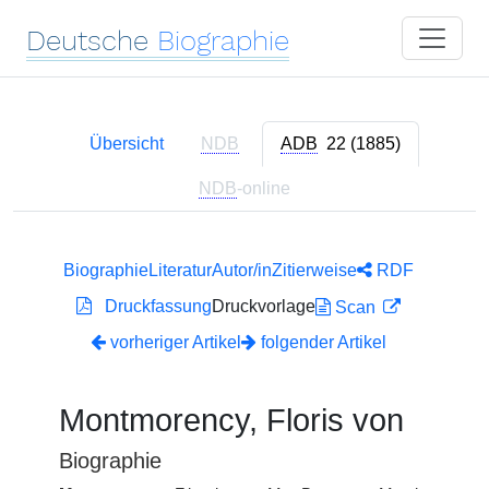
Deutsche
Biographie
Übersicht
NDB
ADB
22 (1885)
NDB
-online
Biographie
Literatur
Autor/in
Zitierweise
RDF
Druckfassung
Druckvorlage
Scan
vorheriger Artikel
folgender Artikel
Montmorency, Floris von
Biographie