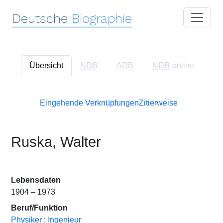
Deutsche
Biographie
Übersicht
NDB
ADB
NDB
-online
Eingehende Verknüpfungen
Zitierweise
Ruska, Walter
Lebensdaten
1904 – 1973
Beruf/Funktion
Physiker
;
Ingenieur