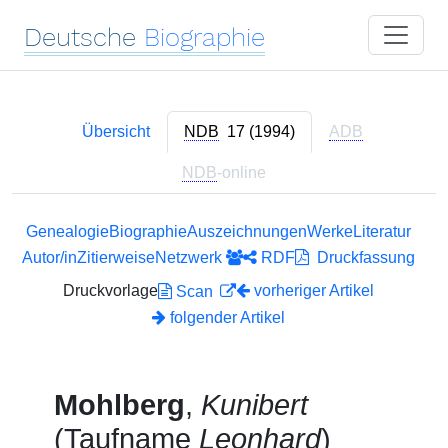
Deutsche
Biographie
Übersicht
NDB
17 (1994)
ADB
NDB
-online
Genealogie
Biographie
Auszeichnungen
Werke
Literatur
Autor/in
Zitierweise
Netzwerk
RDF
Druckfassung
Druckvorlage
vorheriger Artikel
Scan
folgender Artikel
Mohlberg
,
Kunibert
(Taufname
Leonhard
)