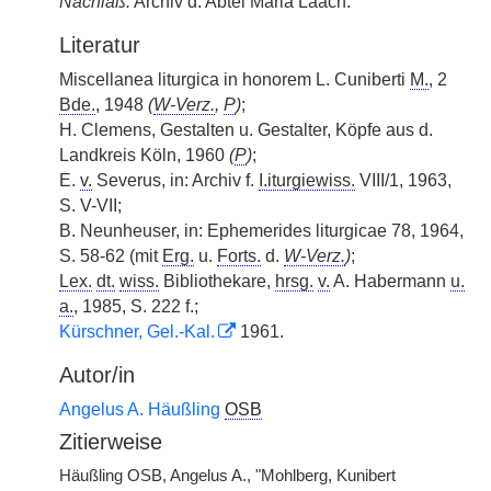
Nachlaß:
Archiv d. Abtei Maria Laach.
Literatur
Miscellanea liturgica in honorem L. Cuniberti
M.
, 2
Bde.
, 1948
(
W-Verz.
,
P
)
;
H. Clemens, Gestalten u. Gestalter, Köpfe aus d.
Landkreis Köln, 1960
(
P
)
;
E.
v.
Severus, in: Archiv f.
I.iturgiewiss.
VIII/1, 1963,
S. V-VII;
B. Neunheuser, in: Ephemerides liturgicae 78, 1964,
S. 58-62 (mit
Erg.
u.
Forts.
d.
W-Verz.
)
;
Lex.
dt.
wiss.
Bibliothekare,
hrsg.
v.
A. Habermann
u.
a.
, 1985, S. 222 f.;
Kürschner, Gel.-Kal.
1961.
Autor/in
Angelus A. Häußling
OSB
Zitierweise
Häußling OSB, Angelus A., "Mohlberg, Kunibert