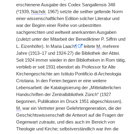
erschienene Ausgabe des Codex Sangallensis 348
(²1939,
Nachdr.
1967) setzte die seither geltende Norm
einer wissenschaftlichen Edition solcher Literatur und
war der Beginn einer Reihe von unbestritten
sachgerechten und weltweit anerkannten Ausgaben
(zuletzt unter der Mitarbeit der Benediktiner P. Siffrin und
L. Eizenhöfer). In Maria Laach
¶
leitete
M.
mehrere
Jahre (1913–17 und 1924-27) die Bibliothek der Abtei.
Seit 1924 immer wieder in den Bibliotheken in Rom tätig,
verblieb er seit 1931 ebendort als Professor für Alte
Kirchengeschichte am Istituto Pontificio di Archeologia
Cristiana. In den Ferien begann er eine weitere
Lebensarbeit: die Katalogisierung der „Mittelalterlichen
Handschriften der Zentralbibliothek Zürich“ (1927
begonnen, Publikation im Druck 1951 abgeschlossen).
M.
war ein Vertreter jener Gelehrtengeneration, die der
Geschichtswissenschaft die Antwort auf die Fragen der
Gegenwart zutraute, und dies auch im Bereich von
Theologie und Kirche; selbstverständlich war ihm die