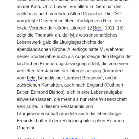
an der
Kath.
Univ.
Löwen, vor allem im Seminar des
zeitlebens hoch verehrten Alfred Chauchie. Die 1911
vorgelegte Dissertation über „Radulph von Rivo, der
letzte Vertreter der altröm. Liturgie“ (2
Bde.
, 1911–15)
zeigt die Thematik an, der
M.
s wissenschaftliches
Lebenswerk galt: die Liturgiegeschichte der
abendländischen Kirche. Allerdings hatte
M.
während
seiner Studienjahre auch als Augenzeuge den Beginn der
kirchlichen Erneuerungsbewegung erlebt, die von einem
vertieften Verständnis der Liturgie ausging (formuliert
vom
belg.
Benediktiner Lambert Beauduin), und in
zahlreichen Kontakten, auch nach England (Cuthbert
Butler, Edmond Bishop), sich in eine Lebensaufgabe
einweisen lassen, die mehr als nur reine Wissenschaft
sein sollte. In diesem Verständnis von
Liturgiewissenschaft gründete auch die lebenslange
Freundschaft mit dem Religionsphilosophen Romano
Guardini.