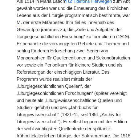
Als 1914 in Maria Laach
¶
Ildefons Herwegen
zum Abt
gewählt worden war und die Erneuerung des kirchlichen
Lebens aus der Liturgie programmatisch bestimmte, war
M.
der erste Mitarbeiter. Ihm fiel es innerhalb des
Gesamtprogrammes zu, die „Ziele und Aufgaben der
liturgiegeschichtlichen Forschung“ zu formulieren (1919).
Er benannte die vorrangigsten Gebiete und Themen und
schlug für deren Erforschung zwei Serien von
Monographien für Quelleneditionen und Sekundärstudien
vor sowie ein Periodikum für kleinere Studien und als
Referateorgan der einschlägigen Literatur. Das
Programm wurde realisiert mittels der
„Liturgiegeschichtlichen Quellen“, der
„Liturgiegeschichtlichen Forschungen“ (später vereinigt
und heute als „Liturgiewissenschaftliche Quellen und
Studien“ geführt) und des „Jahrbuchs für
Liturgiewissenschaft“ (1921-41, seit 1951 „Archiv für
Liturgiewissenschaft“). Er selbst begann mit der Edition
der wohl wichtigsten Quellentexte der spätantik-
frühmittelalterlichen Liturgie, der Sakramentare. Die 1918