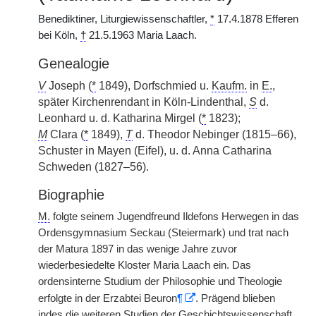
Benediktiner, Liturgiewissenschaftler,
*
17.4.1878 Efferen
bei Köln,
†
21.5.1963 Maria Laach.
Genealogie
V
Joseph (
*
1849), Dorfschmied u.
Kaufm.
in
E.
,
später Kirchenrendant in Köln-Lindenthal,
S
d.
Leonhard u. d. Katharina Mirgel (
*
1823);
M
Clara (
*
1849),
T
d. Theodor Nebinger (1815–66),
Schuster in Mayen (Eifel), u. d. Anna Catharina
Schweden (1827–56).
Biographie
M.
folgte seinem Jugendfreund Ildefons Herwegen in das
Ordensgymnasium Seckau
|
(Steiermark) und trat nach
der Matura 1897 in das wenige Jahre zuvor
wiederbesiedelte Kloster Maria Laach ein. Das
ordensinterne Studium der Philosophie und Theologie
erfolgte in der Erzabtei Beuron
¶
. Prägend blieben
indes die weiteren Studien der Geschichtswissenschaft