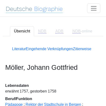
Deutsche
Biographie
Übersicht
NDB
ADB
NDB
-online
Literatur
Eingehende Verknüpfungen
Zitierweise
Möller, Johann Gottfried
Lebensdaten
erwähnt 1757, gestorben 1758
Beruf/Funktion
Pädagoge
;
Rektor der Stadtschule in Bergen
;