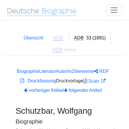
Deutsche
Biographie
Übersicht
NDB
ADB
33 (1891)
NDB
-online
Biographie
Literatur
Autor/in
Zitierweise
RDF
Druckfassung
Druckvorlage
Scan
vorheriger Artikel
folgender Artikel
Schutzbar, Wolfgang
Biographie