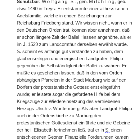
Schutzbar:
Wolfgang
S.
, gen.
Milchling
, geb.
etwa 1490 in Treys. Er entstammte einer althessischen
Adelsfamilie, welche in engen Beziehungen zur
Reichsburg Friedberg stand. Wir wissen nicht, wann er in
den Deutschen Orden trat, können aber annehmen, daß
er schon längere Zeit der Ballei Hessen angehörte, als er
im J. 1529 zum Landcomthur derselben erwählt wurde.
S.
scheint es anfangs gut verstanden zu haben, dem
glaubenseifrigen und energischen Landgrafen Philipp
gegenüber die Selbständigkeit der Ballei zu wahren. Er
mußte es geschehen lassen, daß in den vom Orden
abhängigen Pfarreien in der Stadt Marburg wie auf den
Dörfern der protestantische Gottesdienst eingeführt
wurde; er leistete sogar die geforderte Hilfe bei dem
Kriegszuge zur Wiedereinsetzung des vertriebenen
Herzogs Ulrich v. Württemberg. Als aber Landgraf Philipp
auch in der Ordenskirche zu Marburg den
protestantischen Gottesdienst einführte und die Gebeine
der heil. Elisabeth fortnehmen ließ, traf er in
S.
einen
entschiedenen Gegner. Finanzielle Forderungen kamen