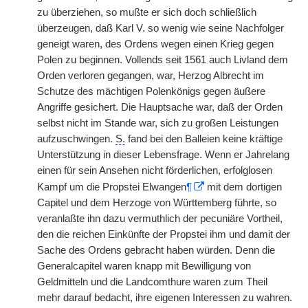
zu überziehen, so mußte er sich doch schließlich
überzeugen, daß Karl V. so wenig wie seine Nachfolger
geneigt waren, des Ordens wegen einen Krieg gegen
Polen zu beginnen. Vollends seit 1561 auch Livland dem
Orden verloren gegangen, war, Herzog Albrecht im
Schutze des mächtigen Polenkönigs gegen äußere
Angriffe gesichert. Die Hauptsache war, daß der Orden
selbst nicht im Stande war, sich zu großen Leistungen
aufzuschwingen.
S.
fand bei den Balleien keine kräftige
Unterstützung in dieser Lebensfrage. Wenn er Jahrelang
einen für sein Ansehen nicht förderlichen, erfolglosen
Kampf um die Propstei Elwangen
¶
mit dem dortigen
Capitel und dem Herzoge von Württemberg führte, so
veranlaßte ihn dazu vermuthlich der pecuniäre Vortheil,
den die reichen Einkünfte der Propstei ihm und damit der
Sache des Ordens gebracht haben würden. Denn die
Generalcapitel waren knapp mit Bewilligung von
Geldmitteln und die Landcomthure waren zum Theil
mehr darauf bedacht, ihre eigenen Interessen zu wahren.