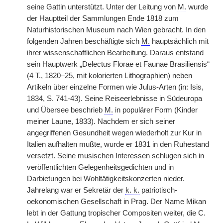
seine Gattin unterstützt. Unter der Leitung von
M.
wurde
der Hauptteil der Sammlungen Ende 1818 zum
Naturhistorischen Museum nach Wien gebracht. In den
folgenden Jahren beschäftigte sich
M.
hauptsächlich mit
ihrer wissenschaftlichen Bearbeitung. Daraus entstand
sein Hauptwerk „Delectus Florae et Faunae Brasiliensis“
(4 T., 1820–25, mit kolorierten Lithographien) neben
Artikeln über einzelne Formen wie Julus-Arten (in: Isis,
1834, S. 741-43). Seine Reiseerlebnisse in Südeuropa
und Übersee beschrieb
M.
in populärer Form (Kinder
meiner Laune, 1833). Nachdem er sich seiner
angegriffenen Gesundheit wegen wiederholt zur Kur in
Italien aufhalten mußte, wurde er 1831 in den Ruhestand
versetzt. Seine musischen Interessen schlugen sich in
veröffentlichten Gelegenheitsgedichten und in
Darbietungen bei Wohltätigkeitskonzerten nieder.
Jahrelang war er Sekretär der
k. k.
patriotisch-
oekonomischen Gesellschaft in Prag. Der Name Mikan
lebt in der Gattung tropischer Compositen weiter, die C.