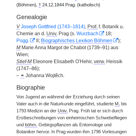
(Böhmen),
†
24.12.1844 Prag. (katholisch)
Genealogie
V
Joseph Gottfried (1743–1814)
,
Prof.
f. Botanik u.
Chemie an d.
Univ.
Prag (s.
Wurzbach
18;
Pogg.
II;
Biographisches Lexikon Böhmen
);
M
Marie Anna Margot de Chabot (1739–91) aus
Wien;
Stief-M
Eleonore Elisabeth O'Hehir,
verw.
Heissik
(1747–86);
–
⚭
Johanna Wojtěch.
Biographie
Von Jugend an während der Erziehung durch seinen
Vater auch in die Naturkunde eingeführt, studierte
M.
bis
1793 Medizin an der
Univ.
Prag. Früh tat er sich durch
Erstbeschreibungen von einheimischen Schwebefliegen
und
böhm.
Gebirgspflanzen als Entomologe und
Botaniker hervor. In Prag wurden ihm 1796 Vorlesungen