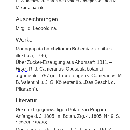
L. Willdenow zu Ehren des Vaters Joseph Gottfried
M.
Mikania nannte.
|
Auszeichnungen
Mitgl.
d.
Leopoldina
.
Werke
Monographia bombyliorum Bohemiae iconibus
illustrata, 1796;
Über Zucker-Erzeugung aus Ahornsaft, 1811. –
Hrsg.
:
R. J. Camerarius, Opuscula botanici
argumenti, 1797 (mit Erörterungen
v.
Camerarius,
M.
B. Valentini u. J. G. Kölreuter
üb.
„Das
Geschl.
d.
Pflanzen“).
Literatur
Gesch.
d. gegenwärtigen Botanik in Prag im
Anfange
d. J.
1805, in:
Botan.
Ztg.
4, 1805,
Nr.
9, S.
129-36, 155-58;
Med.
-chirurg.
Ztg.
,
hrsg.
v.
J. N. Ehrhardt,
Bd.
2,