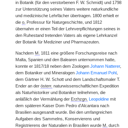
in Botanik (für den verstorbenen F. W. Schmidt) und 1798
zur Unterstützung seines Vaters weitere naturkundliche
und medizinische Lehrfächer übertragen. 1800 erhielt er
die
o.
Professur für Naturgeschichte, und 1812
übernahm er einen Teil der Lehrverpflichtungen seines in
den Ruhestand tretenden Vaters als eigene Lehrkanzel
der Botanik für Mediziner und Pharmazeuten.
Nachdem
M.
1811 eine größere Forschungsreise nach
Malta, Spanien und den Balearen unternommen hatte,
konnte er 1817/18 neben dem Zoologen
Johann Natterer
,
dem Botaniker und Mineralogen
Johann Emanuel Pohl
,
dem Gärtner H. W. Schott und dem Landschaftsmaler T.
Ender an der
österr.
naturwissenschaftlichen Expedition
als Naturhistoriker und Botaniker teilnehmen, die
anläßlich der Vermählung der
Erzhzgn.
Leopoldine
mit
dem späteren Kaiser Dom Pedro d'Alcantara nach
Brasilien ausgesandt wurde. Bei den umfangreichen
Aufgaben des Sammelns, Konservierens und
Registrierens der Naturalien in Brasilien wurde
M.
durch