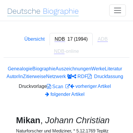
Deutsche
Biographie
Übersicht
NDB
17 (1994)
ADB
NDB
-online
Genealogie
Biographie
Auszeichnungen
Werke
Literatur
Autor/in
Zitierweise
Netzwerk
RDF
Druckfassung
Druckvorlage
vorheriger Artikel
Scan
folgender Artikel
Mikan
,
Johann Christian
Naturforscher und Mediziner,
*
5.12.1769 Teplitz