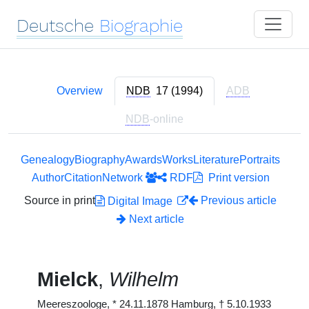
Deutsche
Biographie
Overview
NDB
17 (1994)
ADB
NDB
-online
Genealogy
Biography
Awards
Works
Literature
Portraits
Author
Citation
Network
RDF
Print version
Source in print
Previous article
Digital Image
Next article
Mielck
,
Wilhelm
Meereszoologe,
*
24.11.1878 Hamburg,
†
5.10.1933