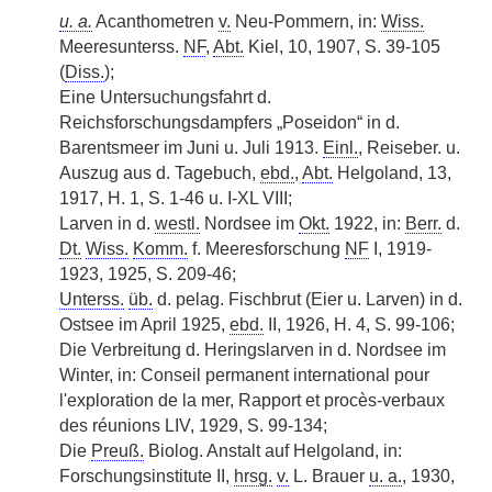
u. a.
Acanthometren
v.
Neu-Pommern, in:
Wiss.
Meeresunterss.
NF
,
Abt.
Kiel, 10, 1907, S. 39-105
(
Diss.
);
Eine Untersuchungsfahrt d.
Reichsforschungsdampfers „Poseidon“ in d.
Barentsmeer im Juni u. Juli 1913.
Einl.
, Reiseber. u.
Auszug aus d. Tagebuch,
ebd.
,
Abt.
Helgoland, 13,
1917, H. 1, S. 1-46 u. I-XL VIII;
Larven in d.
westl.
Nordsee im
Okt.
1922, in:
Berr.
d.
Dt.
Wiss.
Komm.
f. Meeresforschung
NF
I, 1919-
1923, 1925, S. 209-46;
Unterss.
üb.
d. pelag. Fischbrut (Eier u. Larven) in d.
Ostsee im April 1925,
ebd.
II, 1926, H. 4, S. 99-106;
Die Verbreitung d. Heringslarven in d. Nordsee im
Winter, in: Conseil permanent international pour
l'exploration de la mer, Rapport et procès-verbaux
des réunions LIV, 1929, S. 99-134;
Die
Preuß.
Biolog. Anstalt auf Helgoland, in:
Forschungsinstitute II,
hrsg.
v.
L. Brauer
u. a.
, 1930,