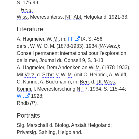
S. 175-99;
–
Hrsg.
:
Wiss.
Meeresunterss.
NF
,
Abt.
Helgoland, 1921-33.
Literature
A. Hagmeier, W.
M.
, in:
FF
IX, S. 456;
ders.
, W. W. O.
M.
(1878-1933), 1934
(
W-Verz.
)
;
Conseil permanent international pour l'exploration
de la mer, Journal du Conseil 9, S. 3-13;
A. Hagmeier, Dem Andenken an W.
M.
(1878-1933),
Mit
Verz.
d.
Schrr.
v.
W.
M.
(mit C. Heinrici, A. Wulff,
C. Künne, A. Bückmann), in:
Berr.
d.
Dt.
Wiss.
Komm.
f. Meeresforschung
NF
7, 1934, S. 115-44;
Wi.
1928;
Rhdb
(
P
).
Portraits
Slg.
Marschall d. Biolog. Anstalt Helgoland;
Privatslg.
Sahling, Helgoland.