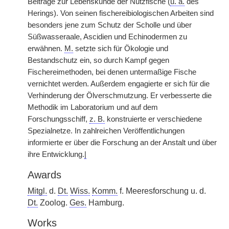
Beiträge zur Lebenskunde der Nutzfische (
u. a.
des
Herings). Von seinen fischereibiologischen Arbeiten sind
besonders jene zum Schutz der Scholle und über
Süßwasseraale, Ascidien und Echinodermen zu
erwähnen.
M.
setzte sich für Ökologie und
Bestandschutz ein, so durch Kampf gegen
Fischereimethoden, bei denen untermaßige Fische
vernichtet werden. Außerdem engagierte er sich für die
Verhinderung der Ölverschmutzung. Er verbesserte die
Methodik im Laboratorium und auf dem
Forschungsschiff,
z. B.
konstruierte er verschiedene
Spezialnetze. In zahlreichen Veröffentlichungen
informierte er über die Forschung an der Anstalt und über
ihre Entwicklung.
|
Awards
Mitgl.
d.
Dt.
Wiss.
Komm.
f. Meeresforschung u. d.
Dt.
Zoolog.
Ges.
Hamburg.
Works