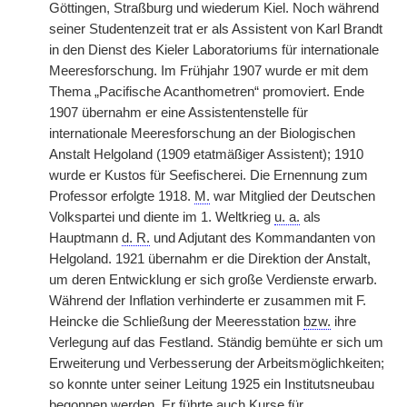
Göttingen, Straßburg und wiederum Kiel. Noch während
seiner Studentenzeit trat er als Assistent von Karl Brandt
in den Dienst des Kieler Laboratoriums für internationale
Meeresforschung. Im Frühjahr 1907 wurde er mit dem
Thema „Pacifische Acanthometren“ promoviert. Ende
1907 übernahm er eine Assistentenstelle für
internationale Meeresforschung an der Biologischen
Anstalt Helgoland (1909 etatmäßiger Assistent); 1910
wurde er Kustos für Seefischerei. Die Ernennung zum
Professor erfolgte 1918.
M.
war Mitglied der Deutschen
Volkspartei und diente im 1. Weltkrieg
u. a.
als
Hauptmann
d. R.
und Adjutant des Kommandanten von
Helgoland. 1921 übernahm er die Direktion der Anstalt,
um deren Entwicklung er sich große Verdienste erwarb.
Während der Inflation verhinderte er zusammen mit F.
Heincke die Schließung der Meeresstation
bzw.
ihre
Verlegung auf das Festland. Ständig bemühte er sich um
Erweiterung und Verbesserung der Arbeitsmöglichkeiten;
so konnte unter seiner Leitung 1925 ein Institutsneubau
begonnen werden. Er führte auch Kurse für