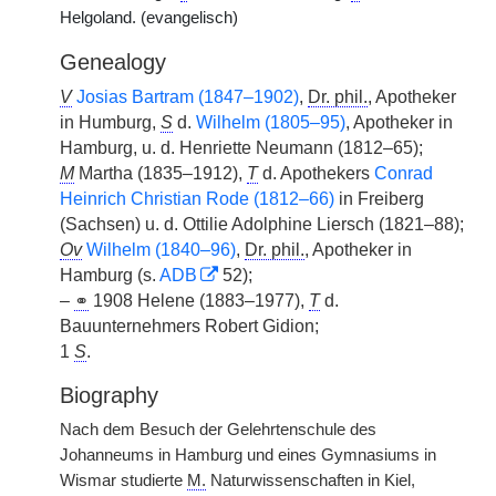
Helgoland. (evangelisch)
Genealogy
V
Josias Bartram (1847–1902)
,
Dr. phil.
, Apotheker
in Humburg,
S
d.
Wilhelm (1805–95)
, Apotheker in
Hamburg, u. d. Henriette Neumann (1812–65);
M
Martha (1835–1912),
T
d. Apothekers
Conrad
Heinrich Christian Rode (1812–66)
in Freiberg
(Sachsen) u. d. Ottilie Adolphine Liersch (1821–88);
Ov
Wilhelm (1840–96)
,
Dr. phil.
, Apotheker in
Hamburg (s.
ADB
52);
–
⚭
1908 Helene (1883–1977),
T
d.
Bauunternehmers Robert Gidion;
1
S
.
Biography
Nach dem Besuch der Gelehrtenschule des
Johanneums in Hamburg und eines Gymnasiums in
Wismar studierte
M.
Naturwissenschaften in Kiel,