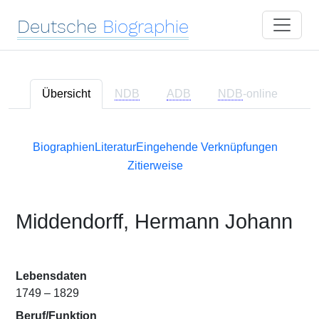
Deutsche
Biographie
Übersicht
NDB
ADB
NDB
-online
Biographien
Literatur
Eingehende Verknüpfungen
Zitierweise
Middendorff, Hermann Johann
Lebensdaten
1749 – 1829
Beruf/Funktion