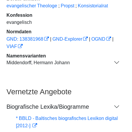
evangelischer Theologe
;
Propst
;
Konsistorialrat
Konfession
evangelisch
Normdaten
GND: 138381968
|
GND-Explorer
|
OGND
|
VIAF
Namensvarianten
Middendorff, Hermann Johann
Vernetzte Angebote
Biografische Lexika/Biogramme
* BBLD - Baltisches biografisches Lexikon digital
[2012-]