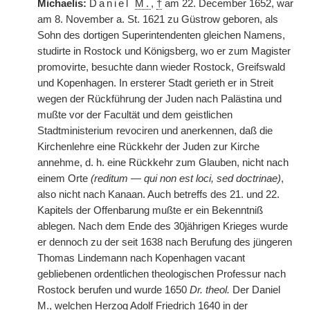
Michaelis:
Daniel
M.
,
†
am 22. December 1652, war
am 8. November a. St. 1621 zu Güstrow geboren, als
Sohn des dortigen Superintendenten gleichen Namens,
studirte in Rostock und Königsberg, wo er zum Magister
promovirte, besuchte dann wieder Rostock, Greifswald
und Kopenhagen. In ersterer Stadt gerieth er in Streit
wegen der Rückführung der Juden nach Palästina und
mußte vor der Facultät und dem geistlichen
Stadtministerium revociren und anerkennen, daß die
Kirchenlehre eine Rückkehr der Juden zur Kirche
annehme, d. h. eine Rückkehr zum Glauben, nicht nach
einem Orte
(reditum — qui non est loci, sed doctrinae)
,
also nicht nach Kanaan. Auch betreffs des 21. und 22.
Kapitels der Offenbarung mußte er ein Bekenntniß
ablegen. Nach dem Ende des 30jährigen Krieges wurde
er dennoch zu der seit 1638 nach Berufung des jüngeren
Thomas Lindemann nach Kopenhagen vacant
gebliebenen ordentlichen theologischen Professur nach
Rostock berufen und wurde 1650
Dr. theol.
Der Daniel
M.
, welchen Herzog Adolf Friedrich 1640 in der