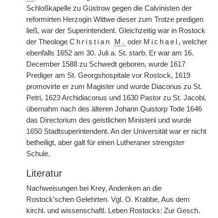
Schloßkapelle zu Güstrow gegen die Calvinisten der
reformirten Herzogin Wittwe dieser zum Trotze predigen
ließ, war der Superintendent. Gleichzeitig war in Rostock
der Theologe
Christian
M.
oder
Michael
, welcher
ebenfalls 1652 am 30. Juli a. St. starb. Er war am 16.
December 1588 zu Schwedt geboren, wurde 1617
Prediger am St. Georgshospitale vor Rostock, 1619
promovirte er zum Magister
|
und wurde Diaconus zu St.
Petri, 1623 Archidiaconus und 1630 Pastor zu St. Jacobi,
übernahm nach des älteren Johann Quistorp Tode 1646
das Directorium des geistlichen Ministerii und wurde
1650 Stadtsuperintendent. An der Universität war er nicht
betheiligt, aber galt für einen Lutheraner strengster
Schule.
Literatur
Nachweisungen bei Krey, Andenken an die
Rostock’schen Gelehrten. Vgl. O. Krabbe, Aus dem
kirchl. und wissenschaftl. Leben Rostocks: Zur Gesch.