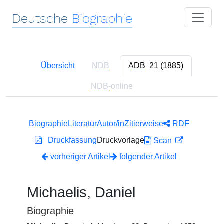
Deutsche
Biographie
Übersicht
NDB
ADB
21 (1885)
NDB
-online
Biographie
Literatur
Autor/in
Zitierweise
RDF
Druckfassung
Druckvorlage
Scan
vorheriger Artikel
folgender Artikel
Michaelis, Daniel
Biographie