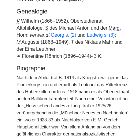
Genealogie
V
Wilhelm (1866–1952), Oberstudienrat,
Altphilologe,
S
des Michael Anton und der
Marg.
Horn;
verwandt
Georg s. (2)
und
Ludwig s. (3)
;
M
Auguste (1868–1949),
T
des Niklaus Mahr und
der Eina Leuthner;
⚭ Florentine Röhrich (1896–1944)- 3
K
.
Biographie
Nach dem Abitur trat
B.
1914 als Kriegsfreiwilliger in das
Pionierkorps ein und erhielt als Leutnant das Ritterkreuz
des Hohenzollernordens. 1918 nahm er als Oberleutnant
an den Baltikumkämpfen teil. Nach einer Volontärzeit an
der „Hessischen Landeszeitung“ trat er 1925/26
vorübergehend in die „Münchner Neuesten Nachrichten“
ein, wo er 1928-33 als Nachfolger von F. M. Gerlich
Hauptschriftleiter war. Von allem Anfang an von dem
gefährlichen Charakter der nationalsozialistischen