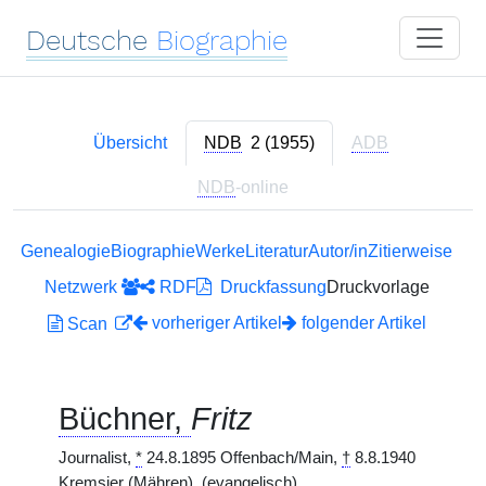
Deutsche
Biographie
Übersicht
NDB
2 (1955)
ADB
NDB
-online
Genealogie
Biographie
Werke
Literatur
Autor/in
Zitierweise
Netzwerk
RDF
Druckfassung
Druckvorlage
vorheriger Artikel
folgender Artikel
Scan
Büchner,
Fritz
Journalist,
*
24.8.1895 Offenbach/Main,
†
8.8.1940
Kremsier (Mähren). (evangelisch)