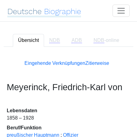
Deutsche
Biographie
Übersicht
NDB
ADB
NDB
-online
Eingehende Verknüpfungen
Zitierweise
Meyerinck, Friedrich-Karl von
Lebensdaten
1858 – 1928
Beruf/Funktion
preußischer Hauptmann
;
Offizier