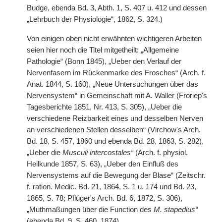
Budge, ebenda Bd. 3, Abth. 1, S. 407 u. 412 und dessen
„Lehrbuch der Physiologie“, 1862, S. 324.)
Von einigen oben nicht erwähnten wichtigeren Arbeiten
seien hier noch die Titel mitgetheilt: „Allgemeine
Pathologie“ (Bonn 1845), „Ueber den Verlauf der
Nervenfasern im Rückenmarke des Frosches“ (Arch. f.
Anat. 1844, S. 160), „Neue Untersuchungen über das
Nervensystem“ in Gemeinschaft mit A. Waller
|
(Froriep's
Tagesberichte 1851, Nr. 413, S. 305), „Ueber die
verschiedene Reizbarkeit eines und desselben Nerven
an verschiedenen Stellen desselben“ (Virchow's Arch.
Bd. 18, S. 457, 1860 und ebenda Bd. 28, 1863, S. 282),
„Ueber die
Musculi intercostales“
(Arch. f. physiol.
Heilkunde 1857, S. 63), „Ueber den Einfluß des
Nervensystems auf die Bewegung der Blase“ (Zeitschr.
f. ration. Medic. Bd. 21, 1864, S. 1 u. 174 und Bd. 23,
1865, S. 78; Pflüger's Arch. Bd. 6, 1872, S. 306),
„Muthmaßungen über die Function des
M. stapedius“
(ebenda Bd. 9, S. 460, 1874).