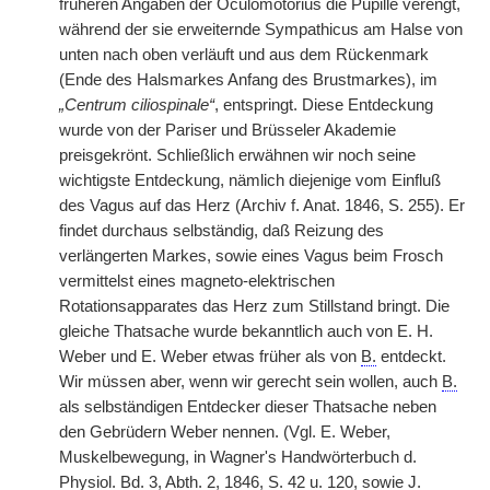
früheren Angaben der Oculomotorius die Pupille verengt,
während der sie erweiternde Sympathicus am Halse von
unten nach oben verläuft und aus dem Rückenmark
(Ende des Halsmarkes Anfang des Brustmarkes), im
„Centrum ciliospinale“
, entspringt. Diese Entdeckung
wurde von der Pariser und Brüsseler Akademie
preisgekrönt. Schließlich erwähnen wir noch seine
wichtigste Entdeckung, nämlich diejenige vom Einfluß
des Vagus auf das Herz (Archiv f. Anat. 1846, S. 255). Er
findet durchaus selbständig, daß Reizung des
verlängerten Markes, sowie eines Vagus beim Frosch
vermittelst eines magneto-elektrischen
Rotationsapparates das Herz zum Stillstand bringt. Die
gleiche Thatsache wurde bekanntlich auch von E. H.
Weber und E. Weber etwas früher als von
B.
entdeckt.
Wir müssen aber, wenn wir gerecht sein wollen, auch
B.
als selbständigen Entdecker dieser Thatsache neben
den Gebrüdern Weber nennen. (Vgl. E. Weber,
Muskelbewegung, in Wagner's Handwörterbuch d.
Physiol. Bd. 3, Abth. 2, 1846, S. 42 u. 120, sowie J.