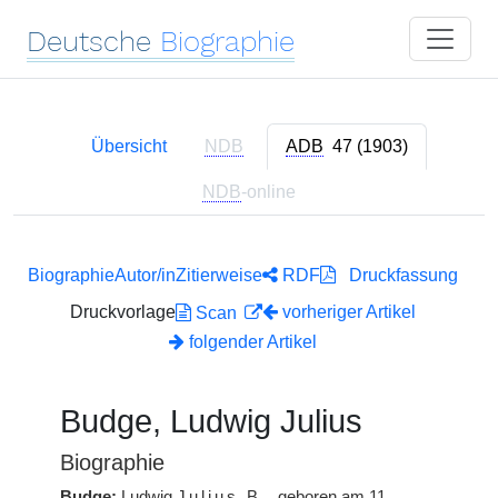
Deutsche
Biographie
Übersicht
NDB
ADB
47 (1903)
NDB
-online
Biographie
Autor/in
Zitierweise
RDF
Druckfassung
Druckvorlage
vorheriger Artikel
Scan
folgender Artikel
Budge, Ludwig Julius
Biographie
Budge:
Ludwig
Julius
B.
, geboren am 11.