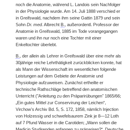
noch die Anatomie, während L. Landois sein Nachfolger
in der Physiologie wurde. Am 14. Juli 1888 verschied er
in Greifswald, nachdem ihm seine Gattin 1879 und sein
Sohn
Dr. med.
Albrecht
B.
, außerordentl. Professor der
Anatomie in Greifswald, 1885 im Tode vorangegangen
waren und ihn nur noch eine Tochter mit einer
Enkeltochter überlebt.
B.
, der allein als Lehrer in Greifswald über eine mehr als
30jährige reiche Lehrthätigkeit zurückblicken konnte, hat
als Mann der Wissenschaft im wesentlichen folgende
Leistungen auf dem Gebiete der Anatomie und
Physiologie aufzuweisen. Zunächst ertheilte er
technische Rathschläge betreffend den anatomischen
Unterricht ("Anleitung zu den Präparirübungen" 1865/66;
„Ein gutes Mittel zur Conservirung der Leichen“,
Virchow's Archiv Bd. 5, S. 172, 1858, nämlich Injection
von Holzessig und schwefelsaurem Zink je 8—12 Loth
auf 7 Pfund Wasser in die Carotiden; „Wann sollen die
Medicin Studirenden anfangen zu präpariren?“, Deutsche