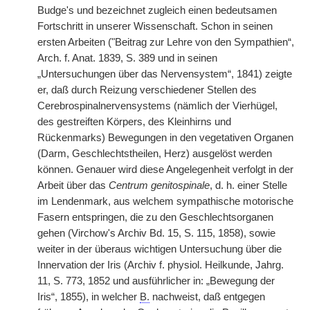
Budge's und bezeichnet zugleich einen bedeutsamen
Fortschritt in unserer Wissenschaft. Schon in seinen
ersten Arbeiten ("Beitrag zur Lehre von den Sympathien“,
Arch. f. Anat. 1839, S. 389 und in seinen
„Untersuchungen über das Nervensystem“, 1841) zeigte
er, daß durch Reizung verschiedener Stellen des
Cerebrospinalnervensystems (nämlich der Vierhügel,
des gestreiften Körpers, des Kleinhirns und
Rückenmarks) Bewegungen in den vegetativen Organen
(Darm, Geschlechtstheilen, Herz) ausgelöst werden
können. Genauer wird diese Angelegenheit verfolgt in der
Arbeit über das
Centrum genitospinale
, d. h. einer Stelle
im Lendenmark, aus welchem sympathische motorische
Fasern entspringen, die zu den Geschlechtsorganen
gehen (Virchow's Archiv Bd. 15, S. 115, 1858), sowie
weiter in der überaus wichtigen Untersuchung über die
Innervation der Iris (Archiv f. physiol. Heilkunde, Jahrg.
11, S. 773, 1852 und ausführlicher in: „Bewegung der
Iris“, 1855), in welcher
B.
nachweist, daß entgegen