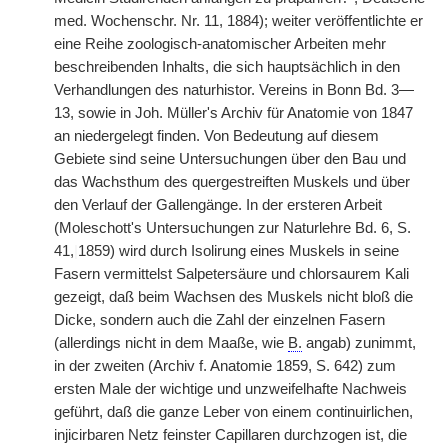
med. Wochenschr. Nr. 11, 1884); weiter veröffentlichte er
eine Reihe zoologisch-anatomischer Arbeiten mehr
beschreibenden Inhalts, die sich hauptsächlich in den
Verhandlungen des naturhistor. Vereins in Bonn Bd. 3—
13, sowie in Joh. Müller's Archiv für Anatomie von 1847
an niedergelegt finden. Von Bedeutung auf diesem
Gebiete sind seine Untersuchungen über den Bau und
das Wachsthum des quergestreiften Muskels und über
den Verlauf der Gallengänge. In der ersteren Arbeit
(Moleschott's Untersuchungen zur Naturlehre Bd. 6, S.
41,
|
1859) wird durch Isolirung eines Muskels in seine
Fasern vermittelst Salpetersäure und chlorsaurem Kali
gezeigt, daß beim Wachsen des Muskels nicht bloß die
Dicke, sondern auch die Zahl der einzelnen Fasern
(allerdings nicht in dem Maaße, wie
B.
angab) zunimmt,
in der zweiten (Archiv f. Anatomie 1859, S. 642) zum
ersten Male der wichtige und unzweifelhafte Nachweis
geführt, daß die ganze Leber von einem continuirlichen,
injicirbaren Netz feinster Capillaren durchzogen ist, die