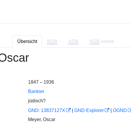
Übersicht
NDB
ADB
NDB
-online
 Oscar
1847 – 1936
Bankier
jüdisch?
GND: 13837127X
|
GND-Explorer
|
OGND
Meyer, Oscar