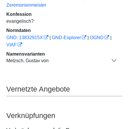
Zeremonienmeister
Konfession
evangelisch?
Normdaten
GND: 13832915X
|
GND-Explorer
|
OGND
|
VIAF
Namensvarianten
Metzsch, Gustav von
Vernetzte Angebote
Verknüpfungen