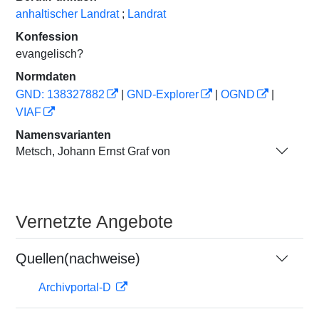
anhaltischer Landrat
;
Landrat
Konfession
evangelisch?
Normdaten
GND: 138327882
|
GND-Explorer
|
OGND
|
VIAF
Namensvarianten
Metsch, Johann Ernst Graf von
Vernetzte Angebote
Quellen(nachweise)
Archivportal-D