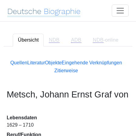
Deutsche
Biographie
Übersicht
NDB
ADB
NDB
-online
Quellen
Literatur
Objekte
Eingehende Verknüpfungen
Zitierweise
Metsch, Johann Ernst Graf von
Lebensdaten
1629 – 1710
Beruf/Funktion