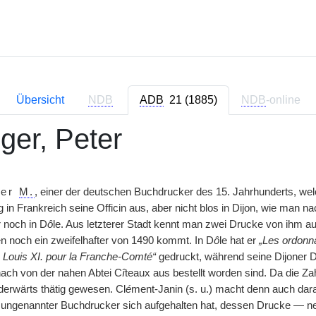
Übersicht
NDB
ADB
21 (1885)
NDB
-online
ger, Peter
ter
M.
, einer der deutschen Buchdrucker des 15. Jahrhunderts, we
 in Frankreich seine Officin aus, aber nicht blos in Dijon, wie man 
 noch in D
ô
le. Aus letzterer Stadt kennt man zwei Drucke von ihm a
n noch ein zweifelhafter von 1490 kommt. In D
ô
le hat er
„Les ordonn
Louis XI. pour la Franche-Comté“
gedruckt, während seine Dijoner D
nach von der nahen Abtei C
î
teaux aus bestellt worden sind. Da die Zah
erwärts thätig gewesen. Cl
é
ment-Janin (s. u.) macht denn auch da
ungenannter Buchdrucker sich aufgehalten hat, dessen Drucke — ne