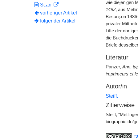
wie diejenigen 
Scan
1492
, aus Metl
vorheriger Artikel
Besan
ç
on 1486
folgender Artikel
privater Mitthei
Lifte der dortig
die Buchdrucker
Briefe desselben
Literatur
Panzer,
Ann. typ
imprimeurs et le
Autor/in
Steiff.
Zitierweise
Steiff, "Metling
biographie.de/