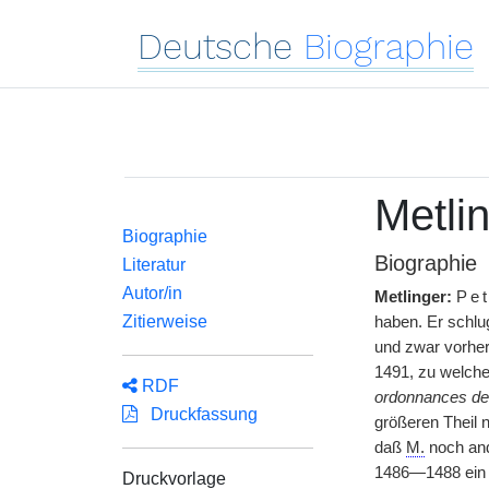
Deutsche
Biographie
Metlin
Biographie
Biographie
Literatur
Autor/in
Metlinger:
Pe
Zitierweise
haben. Er schlug
und zwar vorher
1491, zu welche
RDF
ordonnances de 
Druckfassung
größeren Theil 
daß
M.
noch and
1486—1488 ein 
Druckvorlage