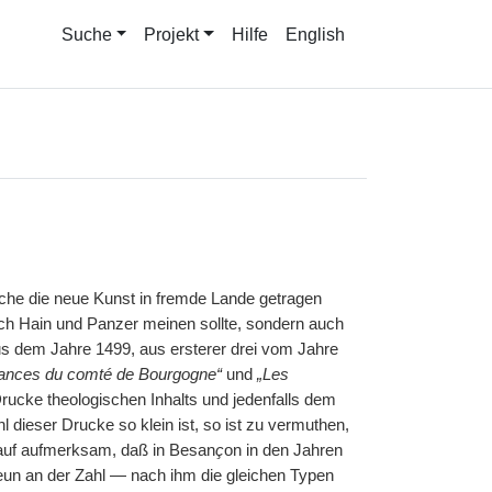
Suche
Projekt
Hilfe
English
lche die neue Kunst in fremde Lande getragen
nach Hain und Panzer meinen sollte, sondern auch
us dem Jahre 1499, aus ersterer drei vom Jahre
ances du comté de Bourgogne“
und
„Les
rucke theologischen Inhalts und jedenfalls dem
l dieser Drucke so klein ist, so ist zu vermuthen,
rauf aufmerksam, daß in Besan
ç
on in den Jahren
un an der Zahl — nach ihm die gleichen Typen