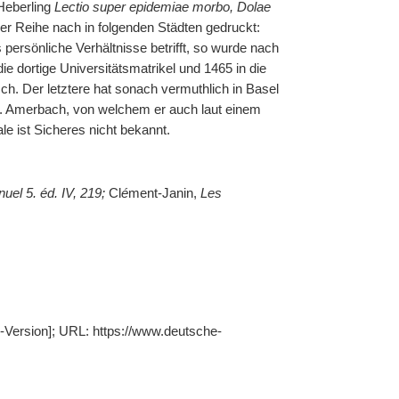
Heberling
Lectio super epidemiae morbo, Dolae
er Reihe nach in folgenden Städten gedruckt:
persönliche Verhältnisse betrifft, so wurde nach
e dortige Universitätsmatrikel und 1465 in die
sch. Der letztere hat sonach vermuthlich in Basel
oh. Amerbach, von welchem er auch laut einem
le ist Sicheres nicht bekannt.
uel 5. éd. IV, 219;
Cl
é
ment-Janin,
Les
ne-Version]; URL: https://www.deutsche-