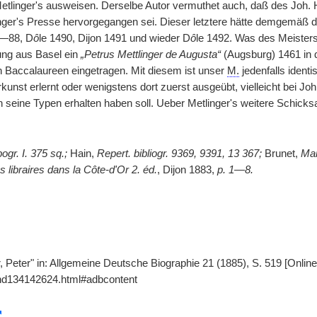
Metlinger's ausweisen. Derselbe Autor vermuthet auch, daß des Joh. 
inger's Presse hervorgegangen sei. Dieser letztere hätte demgemäß d
—88, D
ô
le 1490, Dijon 1491 und wieder D
ô
le 1492. Was des Meisters 
lung aus Basel ein
„Petrus Mettlinger de Augusta“
(Augsburg) 1461 in di
en Baccalaureen eingetragen. Mit diesem ist unser
M.
jedenfalls identi
kunst erlernt oder wenigstens dort zuerst ausgeübt, vielleicht bei J
 seine Typen erhalten haben soll. Ueber Metlinger's weitere Schicksa
ogr. I. 375 sq.;
Hain,
Repert. bibliogr. 9369, 9391, 13 367;
Brunet,
Man
s libraires dans la Côte-d'Or 2. éd.
, Dijon 1883,
p. 1—8.
er, Peter" in: Allgemeine Deutsche Biographie 21 (1885), S. 519 [Onli
gnd134142624.html#adbcontent