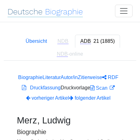
Deutsche
Biographie
Übersicht
NDB
ADB
21 (1885)
NDB
-online
Biographie
Literatur
Autor/in
Zitierweise
RDF
Druckfassung
Druckvorlage
Scan
vorheriger Artikel
folgender Artikel
Merz, Ludwig
Biographie