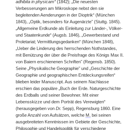
adhibita in physicam“
(1842); „Die neuesten
Verbesserungen am Mikroskope nebst den sie
begleitenden Aenderungen in der Dioptrik“ (München
1843), „Optik, besonders für Augenärzte" (Stuttg. 1845).
„Allgemeine Erdkunde als Einleitung zur Länder-, Völker-
und Staatenkunde“ (Augsb. 1846), „Gewerbestand und
Proletariat; Vermittlungsgedanken“ (München 1848),
„Ueber die Linderung des herrschenden Nothstandes,
mit Benützung der über die Preisfrage des Königs Max II.
von Baiern erschienenen Schriften" (Regensb. 1850).
Seine „Physikalische Geographie" und „Geschichte der
Geographie und geographischen Entdeckungsreifen“
blieben leider Manuscript. Aus seinem Nachlasse
erschien das populäre „Buch der Erde. Naturgeschichte
des Erdballs und seiner Bewohner. Mit einer
Lebensskizze und dem Porträt des Verewigten“
(herausgegeben von
Dr.
Sepp), Regensburg 1860. Eine
große Anzahl von Aufsätzen, welche
M.
bei seinen
ausgebreiteten Kenntnissen im Gebiete der Geschichte,
Philosophie und Handelspolitik für verschiedene