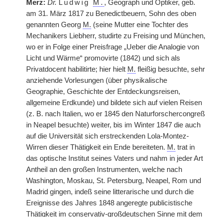
Merz:
Dr.
Ludwig
M.
, Geograph und Optiker, geb.
am 31. März 1817 zu Benedictbeuern, Sohn des oben
genannten Georg
M.
(seine Mutter eine Tochter des
Mechanikers Liebherr, studirte zu Freising und München,
wo er in Folge einer Preisfrage „Ueber die Analogie von
Licht und Wärme“ promovirte (1842) und sich als
Privatdocent habilitirte; hier hielt
M.
fleißig besuchte, sehr
anziehende Vorlesungen (über physikalische
Geographie, Geschichte der Entdeckungsreisen,
allgemeine Erdkunde) und bildete sich auf vielen Reisen
(z. B. nach Italien, wo er 1845 den Naturforschercongreß
in Neapel besuchte) weiter, bis im Winter 1847 die auch
auf die Universität sich erstreckenden Lola-Montez-
Wirren dieser Thätigkeit ein Ende bereiteten.
M.
trat in
das optische Institut seines Vaters und nahm in jeder Art
Antheil an den großen Instrumenten, welche nach
Washington, Moskau, St. Petersburg, Neapel, Rom und
Madrid gingen, indeß seine litterarische und durch die
Ereignisse des Jahres 1848 angeregte publicistische
Thätigkeit im conservativ-großdeutschen Sinne mit dem