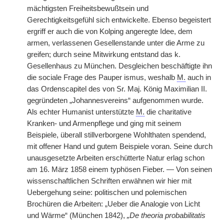
mächtigsten Freiheitsbewußtsein und
Gerechtigkeitsgefühl sich entwickelte. Ebenso begeistert
ergriff er auch die von Kolping angeregte Idee, dem
armen, verlassenen Gesellenstande unter die Arme zu
greifen; durch seine Mitwirkung entstand das k.
Gesellenhaus zu München. Desgleichen beschäftigte ihn
die sociale Frage des Pauper ismus, weshalb
M.
auch in
das Ordenscapitel des von Sr. Maj. König Maximilian II.
gegründeten „Johannesvereins“ aufgenommen wurde.
Als echter Humanist unterstützte
M.
die charitative
Kranken- und Armenpflege und ging mit seinem
Beispiele, überall stillverborgene Wohlthaten spendend,
mit offener Hand und gutem Beispiele voran. Seine durch
unausgesetzte Arbeiten erschütterte Natur erlag schon
am 16. März 1858 einem typhösen Fieber. — Von seinen
wissenschaftlichen Schriften erwähnen wir hier mit
Uebergehung seine: politischen und polemischen
Brochüren die Arbeiten: „Ueber die Analogie von Licht
und Wärme“ (München 1842),
„De theoria probabilitatis