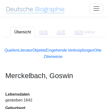
Deutsche
Biographie
Übersicht
NDB
ADB
NDB
-online
Quellen
Literatur
Objekte
Eingehende Verknüpfungen
Orte
Zitierweise
Merckelbach, Goswin
Lebensdaten
gestorben 1642
Geburtsort