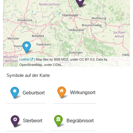
Leaflet
| Map tiles by BSB MDZ, under CC BY 3.0. Data by
OpenStreetMap, under ODbL.
Symbole auf der Karte
Geburtsort
Wirkungsort
Sterbeort
Begräbnisort