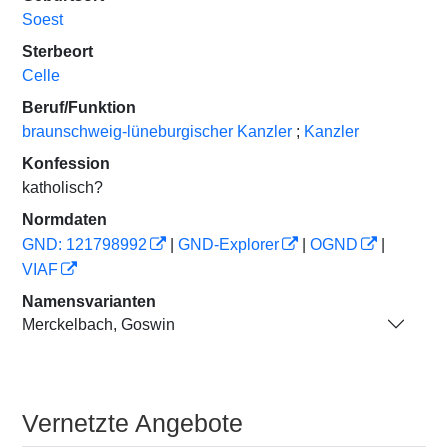
Soest
Sterbeort
Celle
Beruf/Funktion
braunschweig-lüneburgischer Kanzler
;
Kanzler
Konfession
katholisch?
Normdaten
GND: 121798992
|
GND-Explorer
|
OGND
|
VIAF
Namensvarianten
Merckelbach, Goswin
Vernetzte Angebote