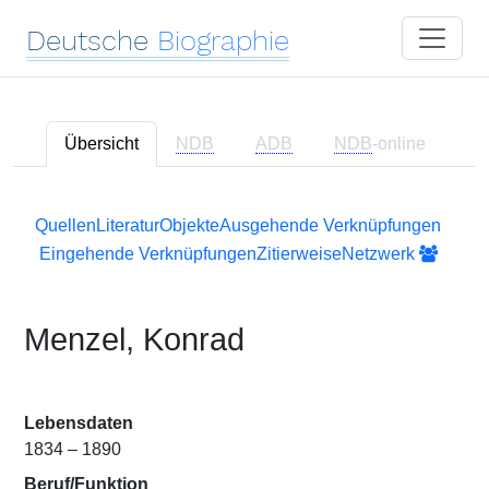
Deutsche
Biographie
Übersicht
NDB
ADB
NDB
-online
Quellen
Literatur
Objekte
Ausgehende Verknüpfungen
Eingehende Verknüpfungen
Zitierweise
Netzwerk
Menzel, Konrad
Lebensdaten
1834 – 1890
Beruf/Funktion