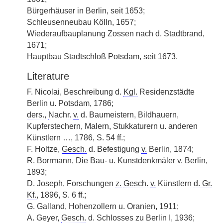
Bürgerhäuser in Berlin, seit 1653;
Schleusenneubau Kölln, 1657;
Wiederaufbauplanung Zossen nach d. Stadtbrand,
1671;
Hauptbau Stadtschloß Potsdam, seit 1673.
Literature
F. Nicolai, Beschreibung d.
Kgl.
Residenzstädte
Berlin u. Potsdam, 1786;
ders.
,
Nachr.
v.
d. Baumeistern, Bildhauern,
Kupferstechern, Malern, Stukkaturern u. anderen
Künstlern …, 1786, S. 54 ff.;
F. Holtze,
Gesch.
d. Befestigung
v.
Berlin, 1874;
R. Borrmann, Die Bau- u. Kunstdenkmäler
v.
Berlin,
1893;
D. Joseph, Forschungen
z.
Gesch.
v.
Künstlern
d. Gr.
Kf.
, 1896, S. 6 ff.;
G. Galland, Hohenzollern u. Oranien, 1911;
A. Geyer,
Gesch.
d. Schlosses zu Berlin I, 1936;