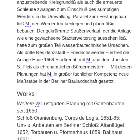
anzustrebende Kreisgrundriß als auch die erneuerte
Schleuse zwangen zum Einschluß des sumpfigen
Werders in die Umwallung. Parallel zum Festungsbau
ließ
M.
den Werder trockenlegen und planmäßig
bebauen. Der gekrümmte Straßenverlauf, der die Anlage
wie eine gewachsene Stadterweiterung aussehen ließ,
hatte zum großen Teil wasserbautechnische Ursachen.
Als dritte Residenzstadt – Friedrichswerder – erhielt die
Anlage Ende 1669 Stadtrecht, mit
M.
und dem Juristen
S. Pleß als ehrenamtlichen Bürgermeistern. – Mit diesen
Planungen hat
M.
in großer fachlicher Kompetenz neue
Maßstäbe in der Berliner Baulandschaft gesetzt.
Works
Weitere
W
Lustgarten-Planung mit Gartenbauten,
seit 1650;
Schloß Oranienburg, Corps de Logis, 1651-65;
Um- u. Anbauten am Berliner Schloß: Altanflügel
1652, Torbauten u. Pförtnerhaus 1659, Ballhaus
1661;