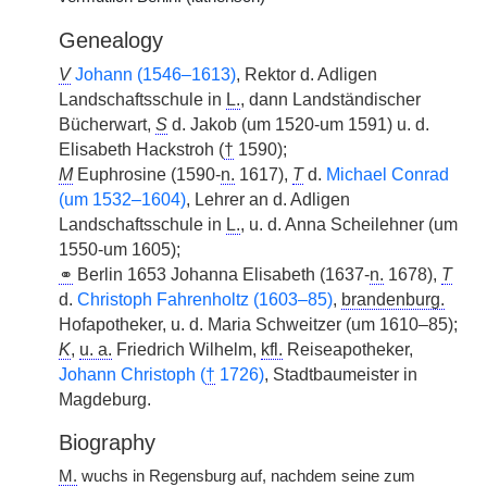
Genealogy
V
Johann (1546–1613)
, Rektor d. Adligen
Landschaftsschule in
L.
, dann Landständischer
Bücherwart,
S
d. Jakob (um 1520-um 1591) u. d.
Elisabeth Hackstroh (
†
1590);
M
Euphrosine (1590-
n.
1617),
T
d.
Michael Conrad
(um 1532–1604)
, Lehrer an d. Adligen
Landschaftsschule in
L.
, u. d. Anna Scheilehner (um
1550-um 1605);
⚭
Berlin 1653 Johanna Elisabeth (1637-
n.
1678),
T
d.
Christoph Fahrenholtz (1603–85)
,
brandenburg.
Hofapotheker, u. d. Maria Schweitzer (um 1610–85);
K
,
u. a.
Friedrich Wilhelm,
kfl.
Reiseapotheker,
Johann Christoph (
†
1726)
, Stadtbaumeister in
Magdeburg.
Biography
M.
wuchs in Regensburg auf, nachdem seine zum