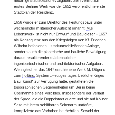
neuartige städtebauliche Aufgaben. Sein vermutlich
erstes Berliner Werk war der 1652 veröffentlichte erste
Stadtplan der Residenz.
1658 wurde er zum Direktor des Festungsbaus unter
wechselnder militärischer Aufsicht ernannt.
M.
s
Lebenswerk ist nicht nur Entwurf und Bau dieser – 1657
als Konsequenz aus den Kriegsfolgen von
Kf.
Friedrich
Wilhelm befohlenen – stadtumschließenden Anlage,
sondern auch die planerische und bauliche Bewältigung
daraus resultierender städtebaulicher,
ingenieurtechnischer und architektonischer Aufgaben.
Wenngleich er das 1647 erschienene Werk
M.
Dögens
zum
holländ.
System „Heutiges tages Uebliche Kriges
Bau=kunst“ zur Verfügung hatte, gestatteten die
topographischen Gegebenheiten um Berlin keine
Übernahme eines Vorbildes. Insbesondere der Verlauf
der Spree, die die Doppelstadt querte und sie auf Köllner
Seite mit ihrem schiffbaren Seitenarm umfaßte,
komplizierte das Vorhaben beträchtlich. Sowohl der