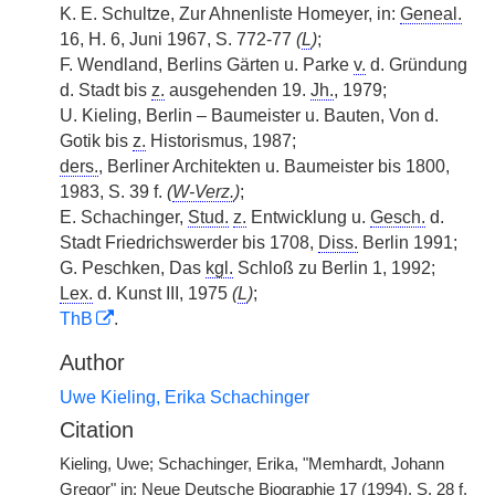
K. E. Schultze, Zur Ahnenliste Homeyer, in:
Geneal.
16, H. 6, Juni 1967, S. 772-77
(
L
)
;
F. Wendland, Berlins Gärten u. Parke
v.
d. Gründung
d. Stadt bis
z.
ausgehenden 19.
Jh.
, 1979;
U. Kieling, Berlin – Baumeister u. Bauten, Von d.
Gotik bis
z.
Historismus, 1987;
ders.
, Berliner Architekten u. Baumeister bis 1800,
1983, S. 39 f.
(
W-Verz.
)
;
E. Schachinger,
Stud.
z.
Entwicklung u.
Gesch.
d.
Stadt Friedrichswerder bis 1708,
Diss.
Berlin 1991;
G. Peschken, Das
kgl.
Schloß zu Berlin 1, 1992;
Lex.
d. Kunst III, 1975
(
L
)
;
ThB
.
Author
Uwe Kieling, Erika Schachinger
Citation
Kieling, Uwe; Schachinger, Erika, "Memhardt, Johann
Gregor" in: Neue Deutsche Biographie 17 (1994), S. 28 f.