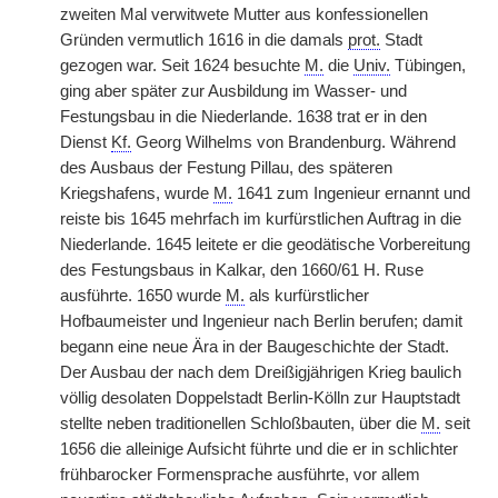
zweiten Mal verwitwete Mutter aus konfessionellen
Gründen vermutlich 1616 in die damals
prot.
Stadt
gezogen war. Seit 1624 besuchte
M.
die
Univ.
Tübingen,
ging aber später zur Ausbildung im Wasser- und
Festungsbau in die Niederlande. 1638 trat er in den
Dienst
Kf.
Georg Wilhelms von Brandenburg. Während
des Ausbaus der Festung Pillau, des späteren
Kriegshafens, wurde
M.
1641 zum Ingenieur ernannt und
reiste bis 1645 mehrfach im kurfürstlichen Auftrag in die
Niederlande. 1645 leitete er die geodätische Vorbereitung
des Festungsbaus in Kalkar, den 1660/61 H. Ruse
ausführte. 1650 wurde
M.
als kurfürstlicher
Hofbaumeister und Ingenieur nach Berlin berufen; damit
begann eine neue Ära in der Baugeschichte der Stadt.
Der Ausbau der nach dem Dreißigjährigen Krieg baulich
völlig desolaten Doppelstadt Berlin-Kölln zur Hauptstadt
stellte neben traditionellen Schloßbauten, über die
M.
seit
1656 die alleinige Aufsicht führte und die er in schlichter
frühbarocker Formensprache ausführte, vor allem