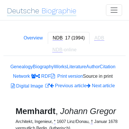
Deutsche
Biographie
Overview
NDB
17 (1994)
ADB
NDB
-online
Genealogy
Biography
Works
Literature
Author
Citation
Network
RDF
Print version
Source in print
Previous article
Next article
Digital Image
Memhardt
,
Johann Gregor
Architekt, Ingenieur,
*
1607 Linz/Donau,
†
Januar 1678
vermutlich Berlin. (lutherisch)