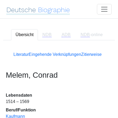
Deutsche
Biographie
Übersicht
NDB
ADB
NDB
-online
Literatur
Eingehende Verknüpfungen
Zitierweise
Melem, Conrad
Lebensdaten
1514 – 1569
Beruf/Funktion
Kaufmann