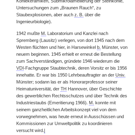
Kohlekeramiken, Submikrolamellierung der Steinkohle,
Untersuchungen zum „Braunen Rauch“, zu
Staubexplosionen, aber auch
z. B.
über die
Ingenieurbiologie).
1942 mußte
M.
Laboratorium und Kanzlei nach
Spremberg (Lausitz) verlegen, von dort 1945 nach dem
Westen flüchten und hier, in Harsewinkel
b.
Münster, von
neuem beginnen. 1945 erhielt er erneut die Bestellung
zum Sachverständigen, gründete 1946 wiederum die
VDI
-Fachgruppe Staubtechnik, deren Vorsitz er bis 1956
innehatte. Er war bis 1950 Lehrbeauftragter an der
Univ.
Münster; sodann las er als Honorarprofessor seiner
Heimatuniversität, der
TH
Hannover, über Geschichte
des gewerblichen Rechtsschutzes und über Technik des
Industriestaubs (Emeritierung 1966).
M.
konnte mit
seinem ganzheitlichen Arbeitskonzept viel von dem
vorwegnehmen, was heute erneut in Ausschüssen und
Kommissionen zur Umweltpolitik zu koordinieren
versucht wird.
|