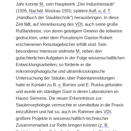
Jahr konnte
M.
sein Hauptwerk „Der Industriestaub“
(1926,
Nachdr.
Moskau 1931; spätere
Aufl.
u. d. T.
„Handbuch der Staubtechnik“) herausbringen. In diese
Zeit fällt, auf Veranlassung des
VDI
, auch seine große
Rußlandreise, von deren geistigem Gewinn die teilweise
gedruckten, unter dem Pseudonym Gaston Robert
erschienenen Reisetagebücher erfüllt sind. Sein
besonderes Interesse widmete
M.
neben den
gutachterlichen Aufgaben in der Folge wissenschaftlichen
Entwicklungsarbeiten; so förderte er die
mikromorphologische und ultramikroskopische
Untersuchung der Stäube; über Patentanmeldungen
hatte er Kontakt zu B.
v.
Borries und E. Ruska gefunden
und wurde ein ständiger Gast in deren Laboratorien im
Hause Siemens. Die neuen Erkenntnisse zur
Staubmorphologie vermochte er unmittelbar in die Praxis
einzuführen und hat so, auch im Rahmen des
VDI
,
größere Projekte in wissenschaftlich-technischer
Zusammenarbeit zur Reife bringen können (
z. B.