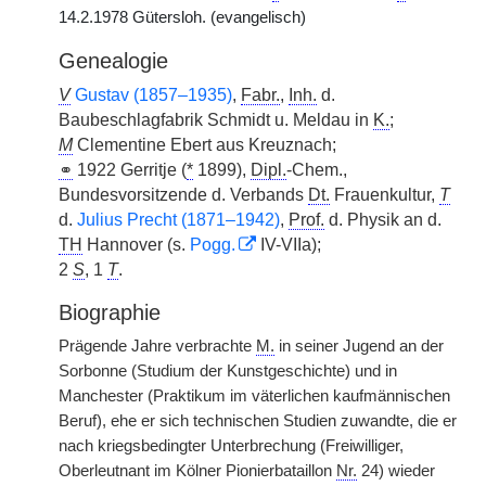
14.2.1978 Gütersloh. (evangelisch)
Genealogie
V
Gustav (1857–1935)
,
Fabr.
,
Inh.
d.
Baubeschlagfabrik Schmidt u. Meldau in
K.
;
M
Clementine Ebert aus Kreuznach;
⚭
1922 Gerritje (
*
1899),
Dipl.
-Chem.,
Bundesvorsitzende d. Verbands
Dt.
Frauenkultur,
T
d.
Julius Precht (1871–1942)
,
Prof.
d. Physik an d.
TH
Hannover (s.
Pogg.
IV-VIIa);
2
S
, 1
T
.
Biographie
Prägende Jahre verbrachte
M.
in seiner Jugend an der
Sorbonne (Studium der Kunstgeschichte) und in
Manchester (Praktikum im väterlichen kaufmännischen
Beruf), ehe er sich technischen Studien zuwandte, die er
nach kriegsbedingter Unterbrechung (Freiwilliger,
Oberleutnant im Kölner Pionierbataillon
Nr.
24) wieder