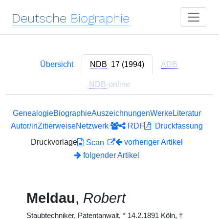
Deutsche
Biographie
Übersicht
NDB
17 (1994)
ADB
NDB
-online
Genealogie
Biographie
Auszeichnungen
Werke
Literatur
Autor/in
Zitierweise
Netzwerk
RDF
Druckfassung
Druckvorlage
vorheriger Artikel
Scan
folgender Artikel
Meldau
,
Robert
Staubtechniker, Patentanwalt,
*
14.2.1891 Köln,
†