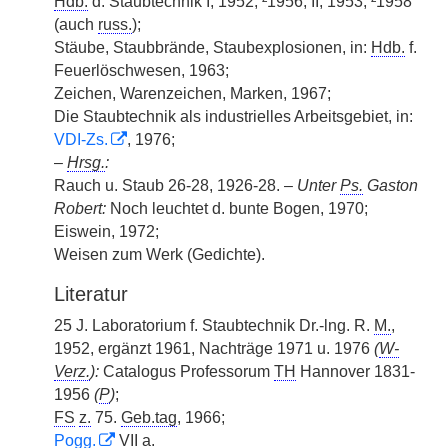
Hdb.
d. Staubtechnik I, 1952, ²1956, II, 1953, ²1958
(auch
russ.
);
Stäube, Staubbrände, Staubexplosionen, in:
Hdb.
f.
Feuerlöschwesen, 1963;
Zeichen, Warenzeichen, Marken, 1967;
Die Staubtechnik als industrielles Arbeitsgebiet, in:
VDI-Zs.
, 1976;
–
Hrsg.
:
Rauch u. Staub 26-28, 1926-28. –
Unter
Ps.
Gaston
Robert:
Noch leuchtet d. bunte Bogen, 1970;
Eiswein, 1972;
Weisen zum Werk (Gedichte).
Literatur
25 J. Laboratorium f. Staubtechnik Dr.-lng. R.
M.
,
1952, ergänzt 1961, Nachträge 1971 u. 1976
(
W-
Verz.
):
Catalogus Professorum
TH
Hannover 1831-
1956
(
P
)
;
FS
z.
75.
Geb.tag
, 1966;
Pogg.
VII a.