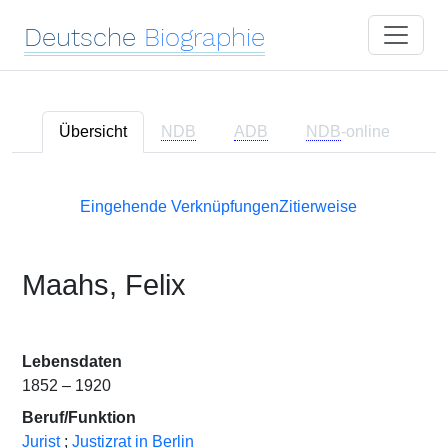
Deutsche
Biographie
Übersicht
NDB
ADB
NDB
-online
Eingehende Verknüpfungen
Zitierweise
Maahs, Felix
Lebensdaten
1852 – 1920
Beruf/Funktion
Jurist
;
Justizrat in Berlin