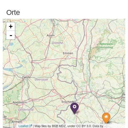
Orte
+
-
Leaflet
| Map tiles by BSB MDZ, under CC BY 3.0. Data by