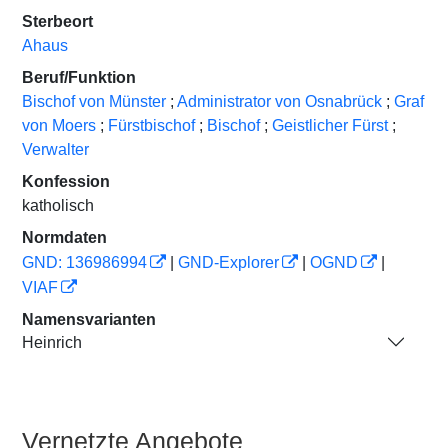
Sterbeort
Ahaus
Beruf/Funktion
Bischof von Münster
;
Administrator von Osnabrück
;
Graf
von Moers
;
Fürstbischof
;
Bischof
;
Geistlicher Fürst
;
Verwalter
Konfession
katholisch
Normdaten
GND: 136986994
|
GND-Explorer
|
OGND
|
VIAF
Namensvarianten
Heinrich
Vernetzte Angebote