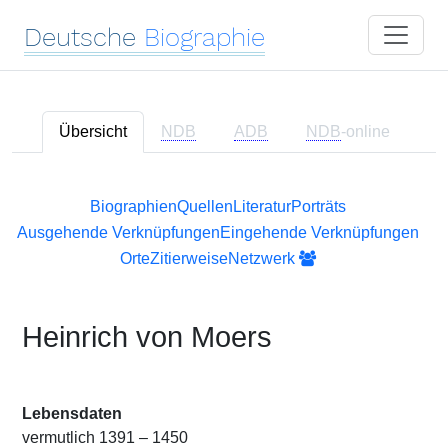
Deutsche
Biographie
Übersicht
NDB
ADB
NDB
-online
Biographien
Quellen
Literatur
Porträts
Ausgehende Verknüpfungen
Eingehende Verknüpfungen
Orte
Zitierweise
Netzwerk
Heinrich von Moers
Lebensdaten
vermutlich 1391 – 1450