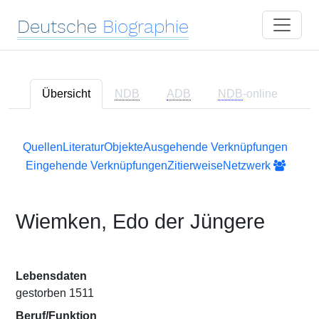
Deutsche
Biographie
Übersicht
NDB
ADB
NDB
-online
Quellen
Literatur
Objekte
Ausgehende Verknüpfungen
Eingehende Verknüpfungen
Zitierweise
Netzwerk
Wiemken, Edo der Jüngere
Lebensdaten
gestorben 1511
Beruf/Funktion