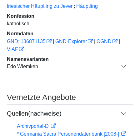
friesischer Häuptling zu Jever
;
Häuptling
Konfession
katholisch
Normdaten
GND: 136871135
|
GND-Explorer
|
OGND
|
VIAF
Namensvarianten
Edo Wiemken
Vernetzte Angebote
Quellen(nachweise)
Archivportal-D
* Germania Sacra Personendatenbank [2008-]