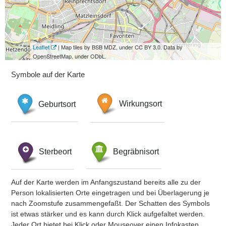
Leaflet
| Map tiles by BSB MDZ, under CC BY 3.0. Data by
OpenStreetMap, under ODbL.
Symbole auf der Karte
Geburtsort
Wirkungsort
Sterbeort
Begräbnisort
Auf der Karte werden im Anfangszustand bereits alle zu der
Person lokalisierten Orte eingetragen und bei Überlagerung je
nach Zoomstufe zusammengefaßt. Der Schatten des Symbols
ist etwas stärker und es kann durch Klick aufgefaltet werden.
Jeder Ort bietet bei Klick oder Mouseover einen Infokasten.