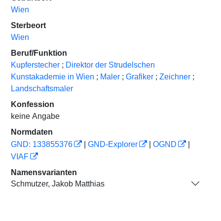
Wien
Sterbeort
Wien
Beruf/Funktion
Kupferstecher
;
Direktor der Strudelschen
Kunstakademie in Wien
;
Maler
;
Grafiker
;
Zeichner
;
Landschaftsmaler
Konfession
keine Angabe
Normdaten
GND: 133855376
|
GND-Explorer
|
OGND
|
VIAF
Namensvarianten
Schmutzer, Jakob Matthias