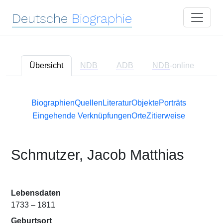
Deutsche
Biographie
Übersicht
NDB
ADB
NDB
-online
Biographien
Quellen
Literatur
Objekte
Porträts
Eingehende Verknüpfungen
Orte
Zitierweise
Schmutzer, Jacob Matthias
Lebensdaten
1733 – 1811
Geburtsort