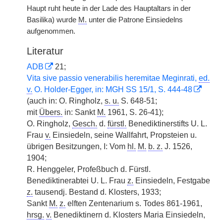
Haupt ruht heute in der Lade des Hauptaltars in der
Basilika) wurde
M.
unter die Patrone Einsiedelns
aufgenommen.
Literatur
ADB
21;
Vita sive passio venerabilis heremitae Meginrati,
ed.
v.
O. Holder-Egger, in: MGH SS 15/1, S. 444-48
(auch in: O. Ringholz,
s. u.
S. 648-51;
mit
Übers.
in: Sankt
M.
1961, S. 26-41);
O. Ringholz,
Gesch.
d.
fürstl.
Benediktinerstifts U. L.
Frau
v.
Einsiedeln, seine Wallfahrt, Propsteien u.
übrigen Besitzungen, I: Vom
hl.
M.
b. z.
J. 1526,
1904;
R. Henggeler, Profeßbuch d. Fürstl.
Benediktinerabtei U. L. Frau
z.
Einsiedeln, Festgabe
z.
tausendj. Bestand d. Klosters, 1933;
Sankt
M.
z.
elften Zentenarium s. Todes 861-1961,
hrsg.
v.
Benediktinern d. Klosters Maria Einsiedeln,