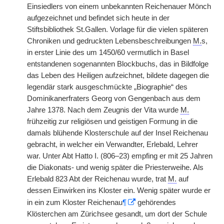
Einsiedlers von einem unbekannten Reichenauer Mönch
aufgezeichnet und befindet sich heute in der
Stiftsbibliothek St.Gallen. Vorlage für die vielen späteren
Chroniken und gedruckten Lebensbeschreibungen
M.
s,
in erster Linie des um 1450/60 vermutlich in Basel
entstandenen sogenannten Blockbuchs, das in Bildfolge
das Leben des Heiligen aufzeichnet, bildete dagegen die
legendär stark ausgeschmückte „Biographie“ des
Dominikanerfraters Georg von Gengenbach aus dem
Jahre 1378. Nach dem Zeugnis der Vita wurde
M.
frühzeitig zur religiösen und geistigen Formung in die
damals blühende Klosterschule auf der Insel Reichenau
gebracht, in welcher ein Verwandter, Erlebald, Lehrer
war. Unter Abt Hatto I. (806–23) empfing er mit 25 Jahren
die Diakonats- und wenig später die Priesterweihe. Als
Erlebald 823 Abt der Reichenau wurde, trat
M.
auf
dessen Einwirken ins Kloster ein. Wenig später wurde er
in ein zum Kloster Reichenau
¶
gehörendes
Klösterchen am Zürichsee gesandt, um dort der Schule