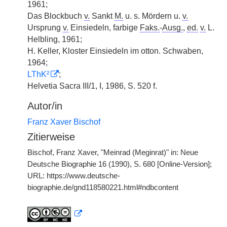
1961;
Das Blockbuch
v.
Sankt
M.
u. s. Mördern u.
v.
Ursprung
v.
Einsiedeln, farbige
Faks.
-
Ausg.
,
ed.
v.
L.
Helbling, 1961;
H. Keller, Kloster Einsiedeln im otton. Schwaben,
1964;
LThK²
;
Helvetia Sacra III/1, I, 1986, S. 520 f.
Autor/in
Franz Xaver Bischof
Zitierweise
Bischof, Franz Xaver, "Meinrad (Meginrat)" in: Neue
Deutsche Biographie 16 (1990), S. 680 [Online-Version];
URL: https://www.deutsche-
biographie.de/gnd118580221.html#ndbcontent