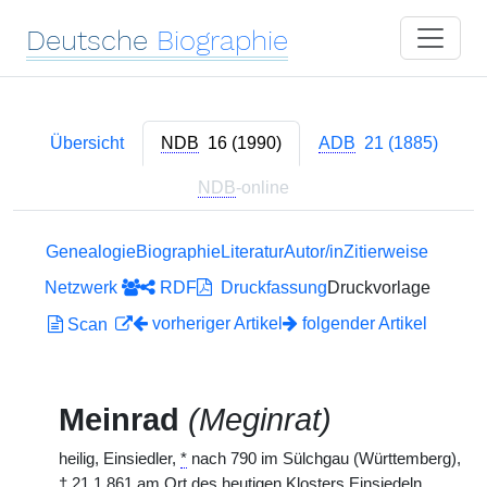
Deutsche
Biographie
Übersicht
NDB
16 (1990)
ADB
21 (1885)
NDB
-online
Genealogie
Biographie
Literatur
Autor/in
Zitierweise
Netzwerk
RDF
Druckfassung
Druckvorlage
vorheriger Artikel
folgender Artikel
Scan
Meinrad
(Meginrat)
heilig, Einsiedler,
*
nach 790 im Sülchgau (Württemberg),
†
21.1.861 am Ort des heutigen Klosters Einsiedeln