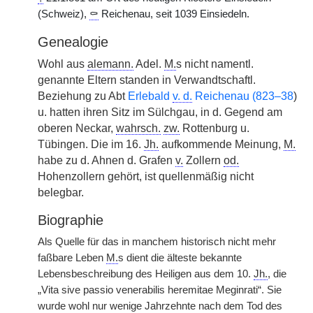
(Schweiz),
⚰
Reichenau, seit 1039 Einsiedeln.
Genealogie
Wohl aus
alemann.
Adel.
M.
s nicht namentl.
genannte Eltern standen in Verwandtschaftl.
Beziehung zu Abt
Erlebald
v. d.
Reichenau (823–38
)
u. hatten ihren Sitz im Sülchgau, in d. Gegend am
oberen Neckar,
wahrsch.
zw.
Rottenburg u.
Tübingen. Die im 16.
Jh.
aufkommende Meinung,
M.
habe zu d. Ahnen d. Grafen
v.
Zollern
od.
Hohenzollern gehört, ist quellenmäßig nicht
belegbar.
Biographie
Als Quelle für das in manchem historisch nicht mehr
faßbare Leben
M.
s dient die älteste bekannte
Lebensbeschreibung des Heiligen aus dem 10.
Jh.
, die
„Vita sive passio venerabilis heremitae Meginrati“. Sie
wurde wohl nur wenige Jahrzehnte nach dem Tod des