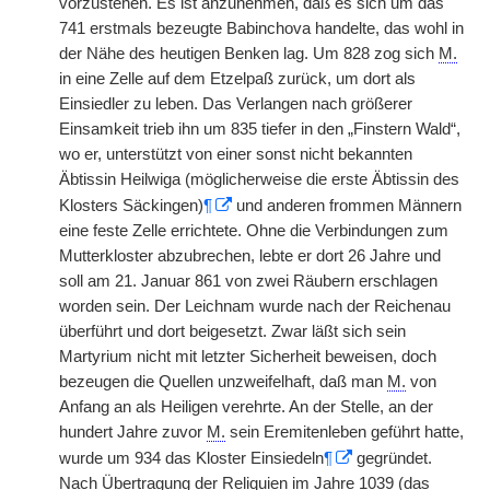
vorzustehen. Es ist anzunehmen, daß es sich um das
741 erstmals bezeugte Babinchova handelte, das wohl in
der Nähe des heutigen Benken lag. Um 828 zog sich
M.
in eine Zelle auf dem Etzelpaß zurück, um dort als
Einsiedler zu leben. Das Verlangen nach größerer
Einsamkeit trieb ihn um 835 tiefer in den „Finstern Wald“,
wo er, unterstützt von einer sonst nicht bekannten
Äbtissin Heilwiga (möglicherweise die erste Äbtissin des
Klosters Säckingen)
¶
und anderen frommen Männern
eine feste Zelle errichtete. Ohne die Verbindungen zum
Mutterkloster abzubrechen, lebte er dort 26 Jahre und
soll am 21. Januar 861 von zwei Räubern erschlagen
worden sein. Der Leichnam wurde nach der Reichenau
überführt und dort beigesetzt. Zwar läßt sich sein
Martyrium nicht mit letzter Sicherheit beweisen, doch
bezeugen die Quellen unzweifelhaft, daß man
M.
von
Anfang an als Heiligen verehrte. An der Stelle, an der
hundert Jahre zuvor
M.
sein Eremitenleben geführt hatte,
wurde um 934 das Kloster Einsiedeln
¶
gegründet.
Nach Übertragung der Reliquien im Jahre 1039 (das