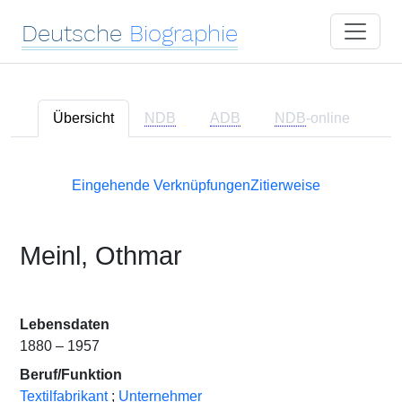
Deutsche
Biographie
Übersicht
NDB
ADB
NDB
-online
Eingehende Verknüpfungen
Zitierweise
Meinl, Othmar
Lebensdaten
1880 – 1957
Beruf/Funktion
Textilfabrikant
;
Unternehmer