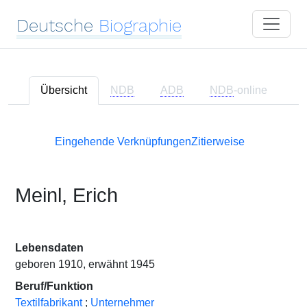
Deutsche
Biographie
Übersicht
NDB
ADB
NDB
-online
Eingehende Verknüpfungen
Zitierweise
Meinl, Erich
Lebensdaten
geboren 1910, erwähnt 1945
Beruf/Funktion
Textilfabrikant
;
Unternehmer