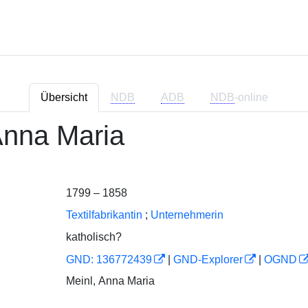
Übersicht
NDB
ADB
NDB
-online
Anna Maria
1799 – 1858
Textilfabrikantin
;
Unternehmerin
katholisch?
GND: 136772439
|
GND-Explorer
|
OGND
Meinl, Anna Maria