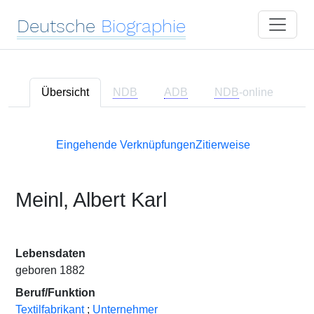
Deutsche
Biographie
Übersicht
NDB
ADB
NDB
-online
Eingehende Verknüpfungen
Zitierweise
Meinl, Albert Karl
Lebensdaten
geboren 1882
Beruf/Funktion
Textilfabrikant
;
Unternehmer