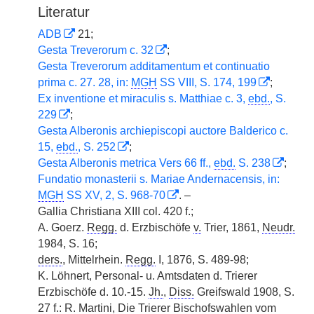
Literatur
ADB
21;
Gesta Treverorum c. 32
;
Gesta Treverorum additamentum et continuatio
prima c. 27. 28, in:
MGH
SS VIII, S. 174, 199
;
Ex inventione et miraculis s. Matthiae c. 3,
ebd.
, S.
229
;
Gesta Alberonis archiepiscopi auctore Balderico c.
15,
ebd.
, S. 252
;
Gesta Alberonis metrica Vers 66 ff.,
ebd.
S. 238
;
Fundatio monasterii s. Mariae Andernacensis, in:
MGH
SS XV, 2, S. 968-70
. –
Gallia Christiana XIII col. 420 f.;
A. Goerz.
Regg.
d. Erzbischöfe
v.
Trier, 1861,
Neudr.
1984, S. 16;
ders.
, Mittelrhein.
Regg.
I, 1876, S. 489-98;
K. Löhnert, Personal- u. Amtsdaten d. Trierer
Erzbischöfe d. 10.-15.
Jh.
,
Diss.
Greifswald 1908, S.
27 f.: R. Martini, Die Trierer Bischofswahlen vom