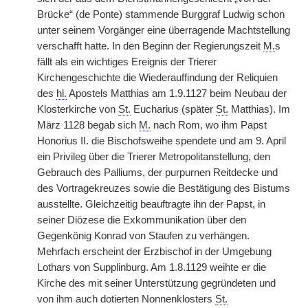
Brücke“ (de Ponte) stammende Burggraf Ludwig schon
unter seinem Vorgänger eine überragende Machtstellung
verschafft hatte. In den Beginn der Regierungszeit
M.
s
fällt als ein wichtiges Ereignis der Trierer
Kirchengeschichte die Wiederauffindung der Reliquien
des
hl.
Apostels Matthias am 1.9.1127 beim Neubau der
Klosterkirche von
St.
Eucharius (später
St.
Matthias). Im
März 1128 begab sich
M.
nach Rom, wo ihm Papst
Honorius II. die Bischofsweihe spendete und am 9. April
ein Privileg über die Trierer Metropolitanstellung, den
Gebrauch des Palliums, der purpurnen Reitdecke und
des Vortragekreuzes sowie die Bestätigung des Bistums
ausstellte. Gleichzeitig beauftragte ihn der Papst, in
seiner Diözese die Exkommunikation über den
Gegenkönig Konrad von Staufen zu verhängen.
Mehrfach erscheint der Erzbischof in der Umgebung
Lothars von Supplinburg. Am 1.8.1129 weihte er die
Kirche des mit seiner Unterstützung gegründeten und
von ihm auch dotierten Nonnenklosters
St.