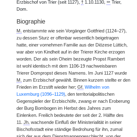
Erzbischof von Trier (seit 1127),
†
1.10.1130,
⚰
Trier,
Dom.
Biographie
M.
entstammte wie sein Vorgänger Gottfried (1124–27),
zu dessen Sturz er offenbar wesentlich beigetragen
hatte, einer vornehmen Familie aus der Diözese Lüttich,
war aber von Kindheit auf in der Trierer Kirche erzogen
worden. Der als sein Oheim bezeugte Propst Rambert
ist wohl identisch mit dem 1106-19 nachweisbaren
Trierer Dompropst dieses Namens. Im Juni 1127 wurde
M.
zum Erzbischof gewählt. Binnen kurzem stellte er den
Frieden im Erzstift wieder her;
Gf.
Wilhelm von
Luxemburg (1096–1129)
, den territorialpolitischen
Gegenspieler der Erzbischöfe, zwang er nach Eroberung
der Burg Bombogen im Herbst des Jahres zum
Einlenken. Freilich bedeutete der seit der 2. Hälfte des
11.
Jh.
wachsende Einfluß der Ministerialität in seiner
Bischofsstadt eine ständige Bedrohung für ihn, zumal
sich der aus dem Dienstmannengeschlecht „von der