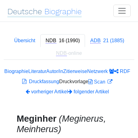
Deutsche
Biographie
Übersicht
NDB
16 (1990)
ADB
21 (1885)
NDB
-online
Biographie
Literatur
Autor/in
Zitierweise
Netzwerk
RDF
Druckfassung
Druckvorlage
Scan
vorheriger Artikel
folgender Artikel
Meginher
(Meginerus,
Meinherus)