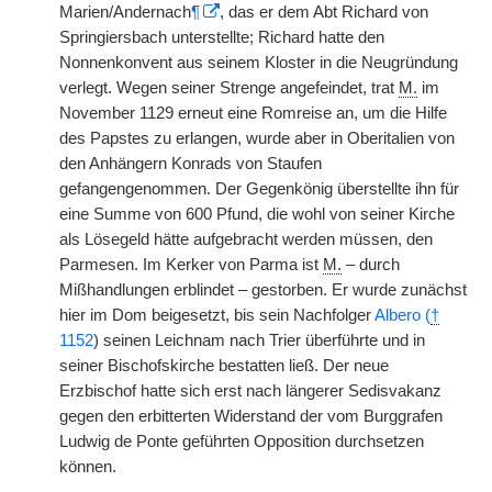
Marien/Andernach
¶
, das er dem Abt Richard von
Springiersbach unterstellte; Richard hatte den
Nonnenkonvent aus seinem Kloster in die Neugründung
verlegt. Wegen seiner Strenge angefeindet, trat
M.
im
November 1129 erneut eine Romreise an, um die Hilfe
des Papstes zu erlangen, wurde aber in Oberitalien von
den Anhängern Konrads von Staufen
gefangengenommen. Der Gegenkönig überstellte ihn für
eine Summe von 600 Pfund, die wohl von seiner Kirche
als Lösegeld hätte aufgebracht werden müssen, den
Parmesen. Im Kerker von Parma ist
M.
– durch
Mißhandlungen erblindet – gestorben. Er wurde zunächst
hier im Dom beigesetzt, bis sein Nachfolger
Albero (
†
1152
) seinen Leichnam nach Trier überführte und in
seiner Bischofskirche bestatten ließ. Der neue
Erzbischof hatte sich erst nach längerer Sedisvakanz
gegen den erbitterten Widerstand der vom Burggrafen
Ludwig de Ponte geführten Opposition durchsetzen
können.