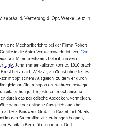
Vizepräs.
d. Vertretung d. Opt. Werke Leitz in
ann eine Mechanikerlehre bei der Firma Robert
 Gehilfe in die Astro-Versuchswerkstatt von
Carl
eiss, auf
M.
aufmerksam, holte ihn in sein
der
Univ.
Jena immatrikulieren konnte. 1910 brach
 Ernst Leitz nach Wetzlar, zunächst ohne festes
ektor mit optischem Ausgleich, zu dem er durch
ilm gleichmäßig transportiert, während bewegte
chteile bisheriger Projektoren, mechanische
n durch das periodische Abdecken, vermeiden.
äter wurde der optische Ausgleich auch bei
rnst Leitz Kinowerk
GmbH
in Rastatt mit
M.
als
 Tonfilm den Stummfilm zu verdrängen begann,
nen-Fabrik in Berlin übernommen. Dort