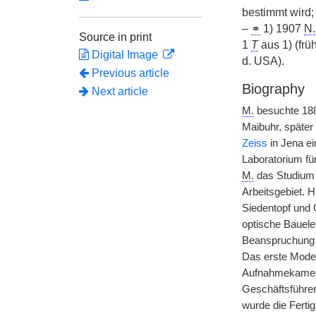
bestimmt wird;
–
⚭
1) 1907
N.
Source in print
1
T
aus 1) (früh
Digital Image
d. USA).
Previous article
Biography
Next article
M.
besuchte 188
Maibuhr, später 
Zeiss
in Jena ei
Laboratorium fü
M.
das Studium k
Arbeitsgebiet. H
Siedentopf und 
optische Bauele
Beanspruchung 
Das erste Model
Aufnahmekameras
Geschäftsführer
wurde die Ferti