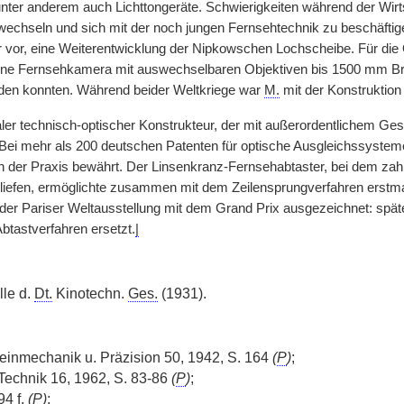
nter anderem auch Lichttongeräte. Schwierigkeiten während der Wirts
uwechseln und sich mit der noch jungen Fernsehtechnik zu beschäftige
 vor, eine Weiterentwicklung der Nipkowschen Lochscheibe. Für die O
eine Fernsehkamera mit auswechselbaren Objektiven bis 1500 mm Bre
den konnten. Während beider Weltkriege war
M.
mit der Konstruktion 
ler technisch-optischer Konstrukteur, der mit außerordentlichem Ges
Bei mehr als 200 deutschen Patenten für optische Ausgleichssysteme
in der Praxis bewährt. Der Linsenkranz-Fernsehabtaster, bei dem z
iefen, ermöglichte zusammen mit dem Zeilensprungverfahren erstmal
der Pariser Weltausstellung mit dem Grand Prix ausgezeichnet: spä
btastverfahren ersetzt.
|
lle d.
Dt.
Kinotechn.
Ges.
(1931).
 Feinmechanik u. Präzision 50, 1942, S. 164
(
P
)
;
-Technik 16, 1962, S. 83-86
(
P
)
;
94 f.
(
P
)
;