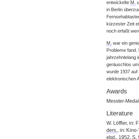
entwickelte
M.
u
in Berlin überz
Fernsehabtaster
kürzester Zeit 
noch erfaßt wer
M.
war ein genia
Probleme fand. 
jahrzehntelang 
geräuschlos uml
wurde 1937 auf 
elektronischen A
Awards
Messter-Medai
Literature
W. Löffler, in:
ders.
, in: Kino
ebd.
, 1952, S. 