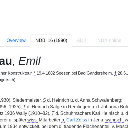
Overview
NDB
16 (1990)
ADB
NDB
-online
au
,
Emil
cher Konstrukteur,
*
19.4.1882 Seesen bei Bad Gandersheim,
†
28.6.
gelisch)
1930), Siedermeister,
S
d. Heinrich u. d. Anna Schwalenberg;
1856–1925),
T
d. Heinrich Salge in Remlingen u. d. Johanna Böte
itz 1936 Wally (1910–82),
T
d. Schuhmachers Karl Heinisch u. d
erer u. später
wiss.
Mitarbeiter
b.
Carl Zeiss
in Jena,
wahrsch.
w
m 1934 entwickelt, bei dem d. tragende Flächenanteil
v.
Maschi