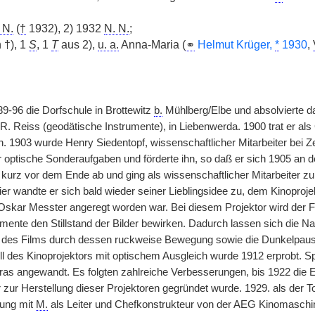
 N.
(
†
1932), 2) 1932
N. N.
;
 †), 1
S
, 1
T
aus 2),
u. a.
Anna-Maria (
⚭
Helmut Krüger,
*
1930
,
9-96 die Dorfschule in Brottewitz
b.
Mühlberg/Elbe und absolvierte d
R. Reiss (geodätische Instrumente), in Liebenwerda. 1900 trat er als
n. 1903 wurde Henry Siedentopf, wissenschaftlicher Mitarbeiter bei Z
r optische Sonderaufgaben und förderte ihn, so daß er sich 1905 an 
urz vor dem Ende ab und ging als wissenschaftlicher Mitarbeiter zu
ier wandte er sich bald wieder seiner Lieblingsidee zu, dem Kinoproj
Oskar Messter angeregt worden war. Bei diesem Projektor wird der F
mente den Stillstand der Bilder bewirken. Dadurch lassen sich die Na
des Films durch dessen ruckweise Bewegung sowie die Dunkelpause
l des Kinoprojektors mit optischem Ausgleich wurde 1912 erprobt. Sp
 angewandt. Es folgten zahlreiche Verbesserungen, bis 1922 die E
 zur Herstellung dieser Projektoren gegründet wurde. 1929. als der
gung mit
M.
als Leiter und Chefkonstrukteur von der AEG Kinomaschi