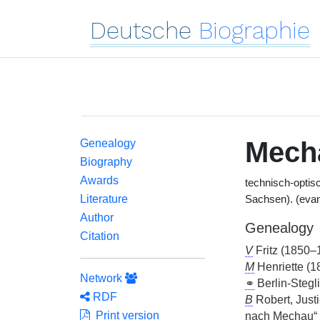
Deutsche
Biographie
Mech
Genealogy
Biography
Awards
technisch-optis
Literature
Sachsen). (evan
Author
Genealogy
Citation
V
Fritz (1850–
M
Henriette (
Network
⚭
Berlin-Stegl
RDF
B
Robert, Justi
Print version
nach Mechau“ u