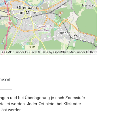
by BSB MDZ, under CC BY 3.0. Data by OpenStreetMap, under ODbL.
isort
etragen und bei Überlagerung je nach Zoomstufe
ltet werden. Jeder Ort bietet bei Klick oder
löst werden.