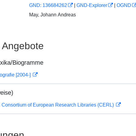
GND: 136684262
|
GND-Explorer
|
OGND
May, Johann Andreas
e Angebote
exika/Biogramme
ografie [2004-]
eise)
 Consortium of European Research Libraries (CERL)
ungen