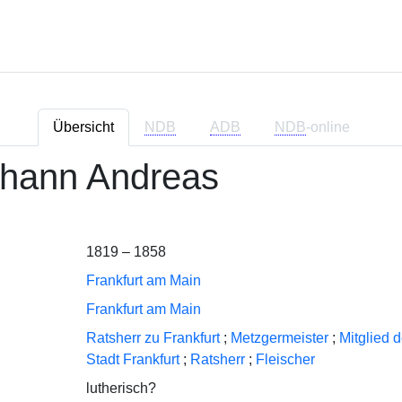
Übersicht
NDB
ADB
NDB
-online
ohann Andreas
1819 – 1858
Frankfurt am Main
Frankfurt am Main
Ratsherr zu Frankfurt
;
Metzgermeister
;
Mitglied 
Stadt Frankfurt
;
Ratsherr
;
Fleischer
lutherisch?