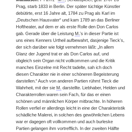
Prag, starb 1833 in Berlin. Der später tüchtige Künstler
debütirte, erst 16 Jahre alt, 1784 zu Prag als Karl im
„Deutschen Hausvater“ und kam 1789 an das Berliner
Hoftheater, auf dem er als erste Rolle den Don Carlos
gab. Gerade über die Leistung
M.
's in dieser Partie ist
uns eines Kenners Urtheil aufbewahrt, dasjenige Tieck's,
der sich darüber wie folgt vernehmen läßt: „In allem
Glanz der Jugend trat er als Don Carlos auf, und
obgleich sein Organ nicht vollkommen und die Kritik
manches Einzelne mit Recht tadelte, sah ich doch
diesen Charakter nie in einer schöneren Begeisterung
darstellen.“ Auch von anderen Partien rühmt Tieck die
Wahrheit, mit der sie
M.
darstellte. Liebhaber, Helden und
Charakterrollen
|
waren sein Fach, für das er einen
schönen und männlichen Körper mitbrachte. In höheren
Rollen verfiel er allerdings leicht in eine der Charakteristik
schädliche Malerei, in solchen des gewöhnlichen Lebens
war er dagegen oft vollkommen und auch burleske
Partien gelangen ihm vortrefflich. In der zweiten Hälfte