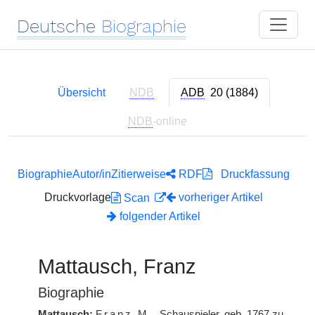
Deutsche
Biographie
Übersicht
NDB
ADB
20 (1884)
NDB
-online
Biographie
Autor/in
Zitierweise
RDF
Druckfassung
Druckvorlage
vorheriger Artikel
Scan
folgender Artikel
Mattausch, Franz
Biographie
Mattausch:
Franz
M.
, Schauspieler, geb. 1767 zu